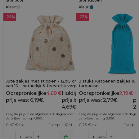
Stof: Jute
Stof: Katoen
Kleur:
Kleur:
-24%
-22%
Jute zakjes met stippen - 12x15 cm, set
3 stuks Katoenen zakjes 16 x
van 10 - natuurlijk & feestelijk verpakt
turquoise
Oorspronkelijke
4,69
€
Huidige
Oorspronkelijke
2,19
€
Hu
6,19
€
prijs was: 6,19€.
prijs is:
prijs was: 2,79€.
pri
4,69€.
2,
Laagste prijs in de afgelopen 30 dagen vóór
Laagste prijs in de afgelopen 30 dagen
de prijsverlaging:
4,69
€
.
de prijsverlaging:
2,19
€
.
0,47
€ / st.
1 verp. = 10 st.
0,73
€ / st.
1 verp. =
+
+
–
–
lwagen
Toevoegen aan winkelwagen
Toevoegen aan wi
verp.
verp.