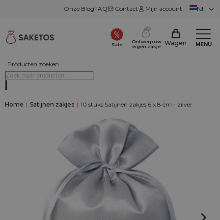
Onze Blog
FAQ
Contact
Mijn account
NL
Ontwerp uw
Wagen
MENU
Sale
eigen zakje
Producten zoeken
Home
|
Satijnen zakjes
|
10 stuks Satijnen zakjes 6 x 8 cm - zilver