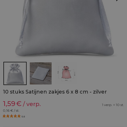
10 stuks Satijnen zakjes 6 x 8 cm - zilver
1,59
€
/ verp.
1 verp. = 10 st.
0,16
€ / st.
5.0