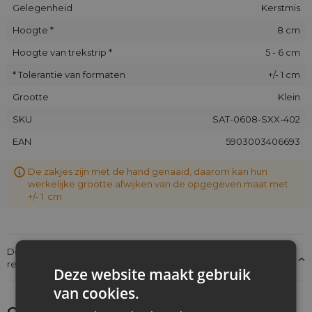
Gelegenheid
Kerstmis
Hoogte *
8 cm
Hoogte van trekstrip *
5 - 6 cm
* Tolerantie van formaten
+/- 1 cm
Grootte
Klein
SKU
SAT-0608-SXX-402
EAN
5903003406693
De zakjes zijn met de hand genaaid, daarom kan hun
werkelijke grootte afwijken van de opgegeven maat met
+/- 1 cm
Details over de conformiteit van het product met de
regelgeving: Productverantwoordelijkheid
Deze website maakt gebruik
van cookies.
Ontdek wat je nog meer zou kunnen