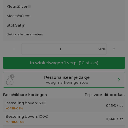
Kleur:
Zilver
Maat:
6x8 cm
Stof:
Satijn
Bekijk alle parameters
+
–
verp.
In winkelwagen
1
verp.
(
10
stuks)
Personaliseer je zakje
Voeg markeringen toe
Beschikbare kortingen
Prijs voor dit product
Bestelling boven: 50€
0,15€ / st
KORTING 5%
Bestelling boven: 100€
0,14€ / st
KORTING 10%