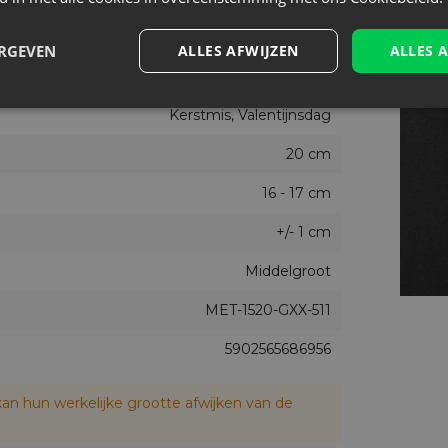
10
ERGEVEN
ALLES AFWIJZEN
ALLES 
15 cm
Kerstmis, Valentijnsdag
20 cm
16 - 17 cm
+/- 1 cm
Middelgroot
MET-1520-GXX-511
5902565686956
an hun werkelijke grootte afwijken van de