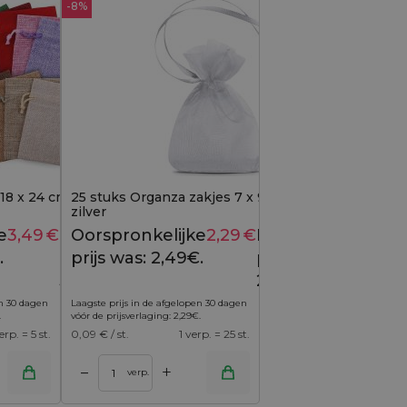
-8%
 18 x 24 cm - kleurenmix
25 stuks Organza zakjes 7 x 9 cm (SDB) -
zilver
e
3,49
€
Huidige
Oorspronkelijke
2,29
€
Huidige
3,99
€
2,49
€
.
prijs is:
prijs was: 2,49€.
prijs is:
3,49€.
2,29€.
en 30 dagen
Laagste prijs in de afgelopen 30 dagen
.
vóór de prijsverlaging:
2,29
€
.
erp. = 5 st.
0,09
€ / st.
1 verp. = 25 st.
+
–
verp.