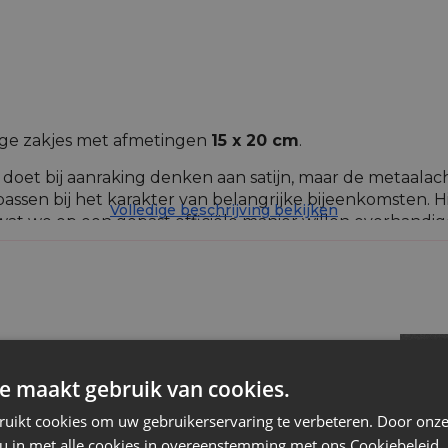
ge zakjes met afmetingen
15 x 20 cm
.
 doet bij aanraking denken aan satijn, maar de metaalac
passen bij het karakter van belangrijke bijeenkomsten. H
Volledige beschrijving bekijken
 wat we op een gepast officiële manier willen overhandig
erd met iets waardevols, daarom zijn deze zakjes uiters
htige zakjes passen eveneens mooi bij zoetigheden ver
hecht zijn zeker blij maken.
Metaalachtige
e maakt gebruik van cookies.
Goud
ruikt cookies om uw gebruikerservaring te verbeteren. Door onze
 u in met alle cookies in overeenstemming met ons Cookiebeleid.
Nee