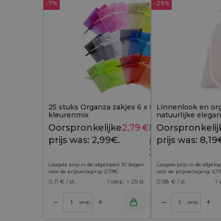
-7%
-29%
25 stuks Organza zakjes 6 x 8 cm -
Linnenlook en org
kleurenmix
natuurlijke elegan
stuks)
Oorspronkelijke
2,79
€
Huidige
Oorspronkelij
2,99
€
prijs was: 2,99€.
prijs is:
prijs was: 8,19
2,79€.
Laagste prijs in de afgelopen 30 dagen
Laagste prijs in de afgel
vóór de prijsverlaging:
2,79
€
.
vóór de prijsverlaging:
5,7
0,11
€ / st.
1 verp. = 25 st.
0,58
€ / st.
1 
+
+
–
–
 winkelwagen
Toevoegen aan winkelwagen
Toevoegen aan w
verp.
verp.