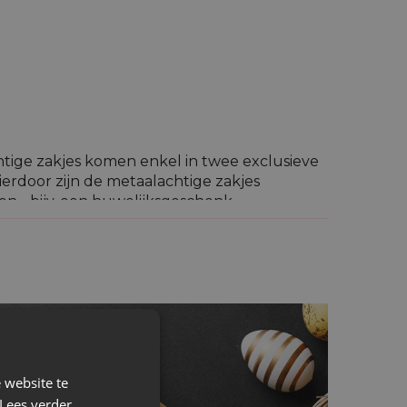
htige zakjes komen enkel in twee exclusieve
ierdoor zijn de metaalachtige zakjes
en - bijv. een huwelijksgeschenk.
t geschikt om er juwelen, edelstenen of
pakt in papier met dezelfde kleur - een
 website te
Lees verder