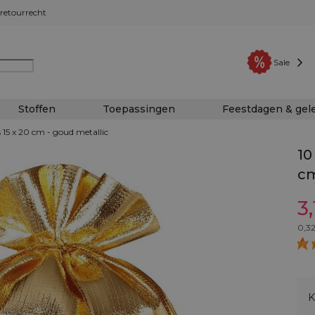
retourrecht
Sale
Stoffen
Toepassingen
Feestdagen & ge
 15 x 20 cm - goud metallic
10
cm
3,
0,3
K