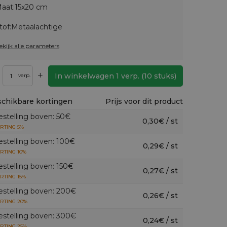
aat:
15x20 cm
tof:
Metaalachtige
ekijk alle parameters
+
In winkelwagen
1
verp.
(
10
stuks)
verp.
chikbare kortingen
Prijs voor dit product
estelling boven: 50€
0,30€ / st
RTING 5%
estelling boven: 100€
0,29€ / st
RTING 10%
estelling boven: 150€
0,27€ / st
RTING 15%
estelling boven: 200€
0,26€ / st
RTING 20%
estelling boven: 300€
0,24€ / st
RTING 25%