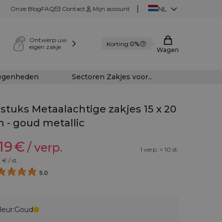
Onze Blog
FAQ
Contact
Mijn account
NL
Ontwerp uw
Korting:
0%
eigen zakje
Wagen
legenheden
Sectoren Zakjes voor...
 stuks Metaalachtige zakjes 15 x 20
 - goud metallic
19
€
/ verp.
1 verp. = 10 st.
2
€ / st.
5.0
leur:
Goud