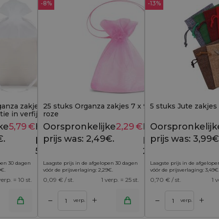
-8%
-13%
anza zakjes 15x20 cm -
25 stuks Organza zakjes 7 x 9 cm (SDB) -
5 stuks Jute zakjes
tie in verfijnde vorm (10
roze
ke
5,79
€
Huidige
Oorspronkelijke
2,29
€
Huidige
Oorspronkelijk
8,19
€
2,49
€
€.
prijs is:
prijs was: 2,49€.
prijs is:
prijs was: 3,99€
5,79€.
2,29€.
open 30 dagen
Laagste prijs in de afgelopen 30 dagen
Laagste prijs in de afgelop
9
€
.
vóór de prijsverlaging:
2,29
€
.
vóór de prijsverlaging:
3,49
€
verp. = 10 st.
0,09
€ / st.
1 verp. = 25 st.
0,70
€ / st.
1 v
+
+
–
–
inkelwagen
Toevoegen aan winkelwagen
verp.
verp.