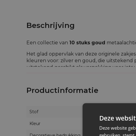
Beschrijving
Een collectie van
10 stuks
goud
metaalachti
Het glad oppervlak van deze originele zakjes
kleuren voor: zilver en goud, die uitstekend 
uitstekend geschikt als verpakking voor iets
Goud en zilver worden automatisch geassocie
verzamelmunten in op te bergen. De metaalac
Productinformatie
dergelijk detail zal de persoon aan wie we ge
Stof
Deze websit
Kleur
Deze website geb
gebruiken, stemt
Decoratieve bedrukking