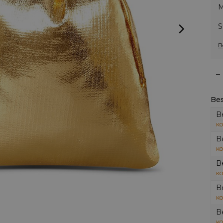
M
S
B
–
Bes
B
KO
B
KO
B
KO
B
KO
B
KO