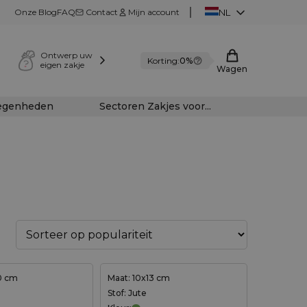
Onze Blog
FAQ
Contact
Mijn account
NL
Ontwerp uw
Korting:
0%
eigen zakje
Wagen
legenheden
Sectoren Zakjes voor...
0 cm
Maat: 10x13 cm
Stof: Jute