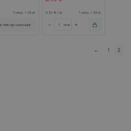
1 verp. = 25 st.
0,10
€ / st.
1 verp. = 25 st.
+
–
ijk niet op voorraad
verp.
←
1
2