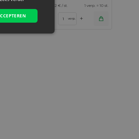
1 verp. = 25 st.
0,22
€ / st.
1 verp. = 10 st.
ACCEPTEREN
+
–
ijk niet op voorraad
verp.