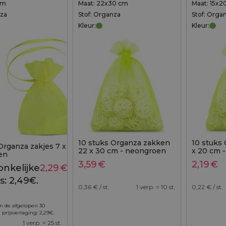
cm
Maat: 22x30 cm
Maat: 15x2
nza
Stof: Organza
Stof: Orga
Kleur:
Kleur:
10 stuks Organza zakken
10 stuks 
Organza zakjes 7 x 9 cm (SDB) -
22 x 30 cm - neongroen
x 20 cm 
en
3,59
€
2,19
€
nkelijke
2,29
€
Huidige
2,49
€
s: 2,49€.
prijs is:
0,36
€ / st.
1 verp. = 10 st.
0,22
€ / st.
2,29€.
in de afgelopen 30
 prijsverlaging:
2,29
€
.
1 verp. = 25 st.