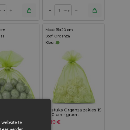
+
+
–
erp.
verp.
 cm
Maat: 15x20 cm
nza
Stof: Organza
Kleur:
Organza zakjes 11
10 stuks Organza zakjes 15
 groen
x 20 cm - groen
2,19
€
 website te
Lees verder