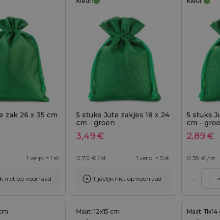
Kleur:
Kleur:
te zak 26 x 35 cm
5 stuks Jute zakjes 18 x 24
5 stuks J
cm - groen
cm - gro
3,49
€
2,89
€
1 verp. = 1 st.
0,70
€ / st.
1 verp. = 5 st.
0,58
€ / st.
–
ijk niet op voorraad
Tijdelijk niet op voorraad
egen aan winkelwagen
Toevoegen aan winkelwagen
v
 cm
Maat: 12x15 cm
Maat: 11x14