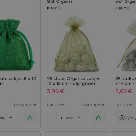
Stof: Organza
Stof: Orga
Kleur:
Kleur:
Jute zakjes 8 x 10
25 stuks Organza zakjes
25 stuks 
en
12 x 15 cm - olijf groen
x 14 cm - 
3,99
€
3,69
€
1 verp. = 10 st.
0,16
€ / st.
1 verp. = 25 st.
0,15
€ / st.
+
+
–
Tijdel
erp.
verp.