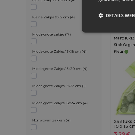
0,12
€ / st.
DETAILS WE
Kleine Zakjes 9x12 cm
(
4
)
Tijdel
Toevoegen aan winkelwagen
Middelgrote zakjes
(
17
)
Maat: 10x1
Stof: Orga
Middelgrote Zakjes 13x18 cm
(
4
)
Kleur:
Middelgrote Zakjes 15x20 cm
(
4
)
Middelgrote Zakjes 15x33 cm
(
1
)
Middelgrote Zakjes 18x24 cm
(
4
)
Nonwoven zakken
(
4
)
25 stuks 
10 x 13 c
3,29
€