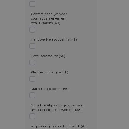
Cosmeticazakjes voor
cosmeticamerken en
beautysalons
(
49
)
Handwerk en souvenirs
(
49
)
Hotel accessoires
(
46
)
Kledij en ondergoed
(
11
)
Marketing gadgets
(
50
)
Sieradenzakjes voor juweliers en
ambachtelijke ontwerpers
(
38
)
Verpakkingen voor handwerk
(
46
)