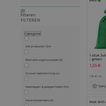
Kleur:
Filteren
FILTEREN
Categorie
Alle producten
(
54
)
1 stuk Ju
- groen
Bedrukte organzazakjes
(
6
)
1,55
€
Druiven bescherming
(
4
)
1,55
€ / st.
Tijdel
Toevo
Feestdagen & gelegenheden
(
54
)
Adventskalenders
(
3
)
Maat: 8x10