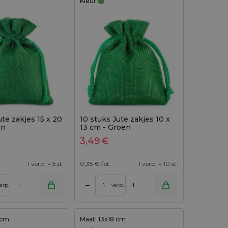
Kleur:
ute zakjes 15 x 20
10 stuks Jute zakjes 10 x
en
13 cm - Groen
3,49
€
1 verp. = 5 st.
0,35
€ / st.
1 verp. = 10 st.
+
+
–
erp.
verp.
 cm
Maat: 13x18 cm