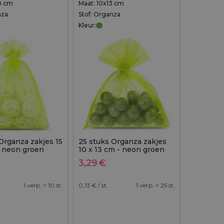
0 cm
Maat: 10x13 cm
nza
Stof: Organza
Kleur:
Organza zakjes 15
25 stuks Organza zakjes
- neon groen
10 x 13 cm - neon groen
3,29
€
1 verp. = 10 st.
0,13
€ / st.
1 verp. = 25 st.