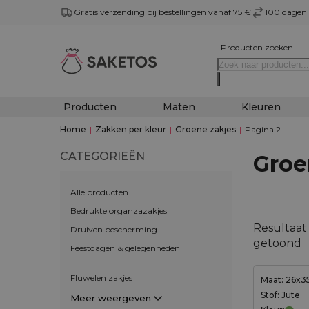
Gratis verzending bij bestellingen vanaf 75 €
100 dagen 
Producten zoeken
Producten
Maten
Kleuren
Home
|
Zakken per kleur
|
Groene zakjes
|
Pagina 2
CATEGORIEËN
Groe
Alle producten
Bedrukte organzazakjes
Resultaat
Druiven bescherming
getoond
Feestdagen & gelegenheden
Fluwelen zakjes
Maat: 26x3
Stof: Jute
Meer weergeven