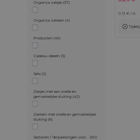
Organza zakjes
(
37
)
0,13
€ / st.
Organza zakken
(
4
)
Tijdel
Toevoegen aan winkelwagen
Producten
(
49
)
Cadeau-ideeën
(
5
)
Sets
(
2
)
Zakjes met een snelle en
gemakkelijke sluiting
(
42
)
Zakken met snelle en gemakkelijke
sluiting
(
6
)
Sectoren / Verpakkingen voor…
(
50
)