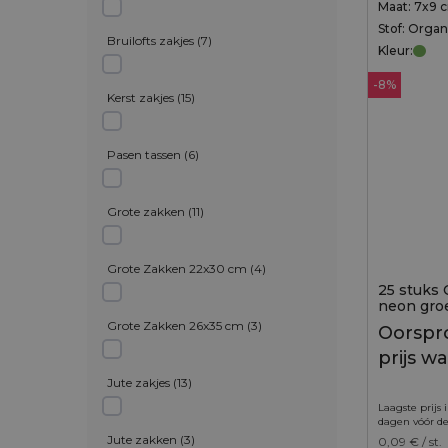
Maat: 7x9 
Stof: Orga
Bruilofts zakjes
(
7
)
Kleur:
-8%
Kerst zakjes
(
15
)
Pasen tassen
(
6
)
Grote zakken
(
11
)
Grote Zakken 22x30 cm
(
4
)
25 stuks 
neon gro
Grote Zakken 26x35 cm
(
3
)
Oorspro
prijs wa
Jute zakjes
(
13
)
Laagste prijs 
dagen vóór de
Jute zakken
(
3
)
0,09
€ / st.