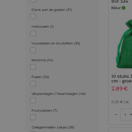
Stof: Jute
Kleur:
Dank aan de gasten
(
31
)
Halloween
(
1
)
Huwelijken en bruiloften
(
35
)
Kerstmis
(
14
)
10 stuks 
Pasen
(
36
)
cm - gro
2,89
€
Verjaardagen / Naamdagen
(
46
)
0,29
€ / st.
Fruitzakken
(
7
)
–
gen aan winkelwagen
Toevoegen aan winkelwagen
v
Gelegenheden zakjes
(
28
)