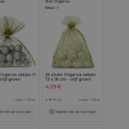
nza
Stof: Organza
Kleur:
Organza zakjes 11
25 stuks Organza zakjes
olijf groen
13 x 18 cm - olijf groen
4,59
€
1 verp. = 25 st.
0,18
€ / st.
1 verp. = 25 st.
ijk niet op voorraad
Tijdelijk niet op voorraad