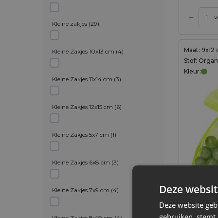
–
gen aan winkelwagen
Toevoegen aan winkelwagen
Toevo
v
Kleine zakjes
(
29
)
Maat: 9x12
Kleine Zakjes 10x13 cm
(
4
)
Stof: Orga
Kleur:
Kleine Zakjes 11x14 cm
(
3
)
Kleine Zakjes 12x15 cm
(
6
)
Kleine Zakjes 5x7 cm
(
1
)
Kleine Zakjes 6x8 cm
(
3
)
25 stuks 
Deze websit
Kleine Zakjes 7x9 cm
(
4
)
x 12 cm -
2,99
€
Deze website geb
gebruiken, stemt
Kleine Zakjes 8x10 cm
(
4
)