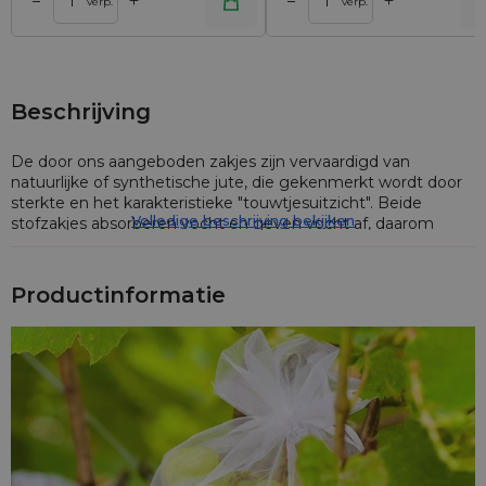
+
+
–
–
lwagen
Toevoegen aan winkelwagen
Toevoegen aan wi
verp.
verp.
Beschrijving
De door ons aangeboden zakjes zijn vervaardigd van
natuurlijke of synthetische jute, die gekenmerkt wordt door
sterkte en het karakteristieke "touwtjesuitzicht". Beide
Volledige beschrijving bekijken
stofzakjes absorberen vocht en geven vocht af, daarom
verdragen ze goed variërende omgevingsomstandigheden.
Productinformatie