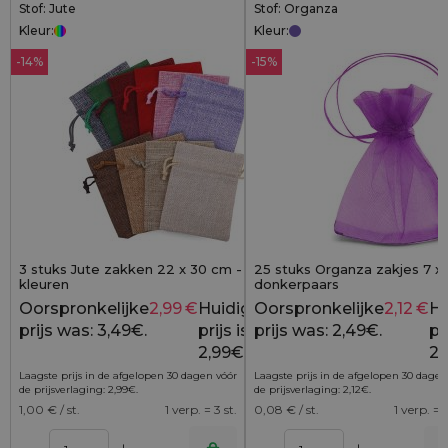
Stof: Jute
Stof: Organza
Kleur:
Kleur:
-14%
-15%
3 stuks Jute zakken 22 x 30 cm - mix van
25 stuks Organza zakjes 7 x
kleuren
donkerpaars
Oorspronkelijke
2,99
€
Huidige
Oorspronkelijke
2,12
€
Hu
3,49
€
prijs was: 3,49€.
prijs is:
prijs was: 2,49€.
pri
2,99€.
2,
Laagste prijs in de afgelopen 30 dagen vóór
Laagste prijs in de afgelopen 30 dagen
de prijsverlaging:
2,99
€
.
de prijsverlaging:
2,12
€
.
1,00
€ / st.
1 verp. = 3 st.
0,08
€ / st.
1 verp. = 2