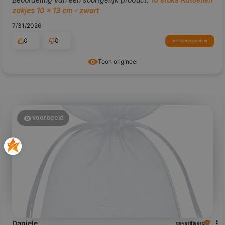
zakjes 10 x 13 cm - zwart
7/31/2026
0
0
bekijk het product
Toon origineel
voorbeeld
Daniele
geverifieerd