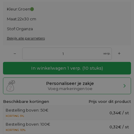
Kleur:
Groen
Maat:
22x30 cm
Stof:
Organza
Bekijk alle parameters
+
–
verp.
In winkelwagen
1
verp.
(
10
stuks)
Personaliseer je zakje
Voeg markeringen toe
Beschikbare kortingen
Prijs voor dit product
Bestelling boven: 50€
0,34€ / st
KORTING 5%
Bestelling boven: 100€
0,32€ / st
KORTING 10%