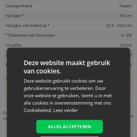
Gelegenheid
Pasen
Hoogte *
30 cm
Hoogte van trekstrip *
23.5 - 25.5 cm
* Tolerantie van formaten
+/- 5%
Grootte
Groot
SKU
ORB-2230-NGR-031
Deze website maakt gebruik
EAN
5902565683863
van cookies.
De zakjes zijn met de hand genaaid, daarom kan hun
Deze website gebruikt cookies om uw
werkelijke grootte afwijken van de opgegeven maat met
gebruikerservaring te verbeteren. Door
+/- 1 cm
onze website te gebruiken, stemt u in met
alle cookies in overeenstemming met ons
Cookiebeleid.
Lees verder
Details over de conformiteit van het product met de
regelgeving: Productverantwoordelijkheid
ALLES ACCEPTEREN