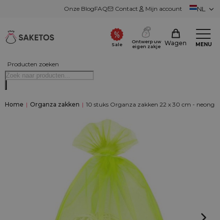
Onze Blog
FAQ
Contact
Mijn account
NL
Ontwerp uw
Wagen
MENU
Sale
eigen zakje
Producten zoeken
Home
|
Organza zakken
|
10 stuks Organza zakken 22 x 30 cm - neongr