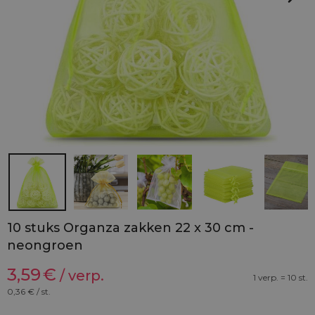
10 stuks Organza zakken 22 x 30 cm -
neongroen
3,59
€
/ verp.
1 verp. = 10 st.
0,36
€ / st.