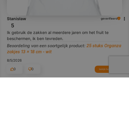
Stanisław
geverifieerd
5
Ik gebruik de zakken al meerdere jaren om het fruit te
beschermen, ik ben tevreden.
Beoordeling van een soortgelijk product:
25 stuks Organza
zakjes 13 x 18 cm - wit
8/5/2026
0
0
bekijk het product
Toon origineel
voorbeeld