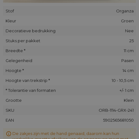
Stof
Organza
Kleur
Groen
Decoratieve bedrukking
Nee
Stuks per pakket
25
Breedte *
11 cm
Gelegenheid
Pasen
Hoogte *
14 cm
Hoogte van trekstrip *
10 - 10,5 cm
* Tolerantie van formaten
+/- 1 cm
Grootte
Klein
SKU
ORB-1114-GRX-241
EAN
5902565681050
De zakjes zijn met de hand genaaid, daarom kan hun
werkelijke grootte afwijken van de opgegeven maat met