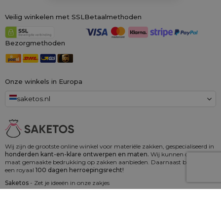
Veilig winkelen met SSL
Betaalmethoden
Bezorgmethoden
Onze winkels in Europa
saketos.nl
Wij zijn de grootste online winkel voor materiële zakken, gespecialiseerd in
honderden kant-en-klare ontwerpen en maten.
Wij kunnen ook op
maat gemaakte bedrukking op zakken aanbieden. Daarnaast bieden wij
een royaal
100 dagen herroepingsrecht!
Saketos
- Zet je ideeën in onze zakjes