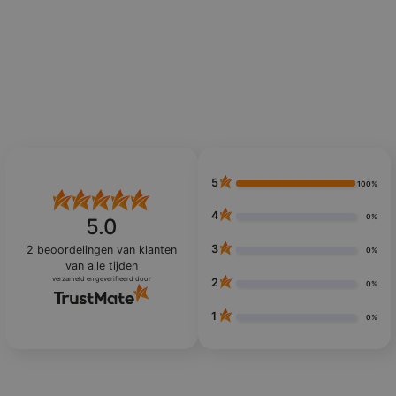
5
100%
4
0%
5.0
3
2
beoordelingen van klanten
0%
van alle tijden
verzameld en geverifieerd door
2
0%
1
0%