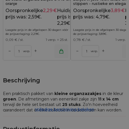
oranje
stippen - rustieke en elegan
cadeauverpakking
Oorspronkelijke
2,29
€
Huidige
Oorspronkelijke
3,89
€
H
2,59
€
prijs was: 2,59€.
prijs is:
prijs was: 4,79€.
pr
2,29€.
3
Laagste prijs in de afgelopen 30 dagen vóór
Laagste prijs in de afgelopen 30 dagen
de prijsverlaging:
2,29
€
.
de prijsverlaging:
3,89
€
.
0,09
€ / st.
1 verp. = 25 st.
0,78
€ / st.
1 verp. =
+
+
–
–
lwagen
Toevoegen aan winkelwagen
Toevoegen aan wi
verp.
verp.
Beschrijving
Een praktisch pakket van
kleine organzazakjes
in de kleur
groen
. De afmetingen van eenenkel zakje zijn
11 x 14 cm
terwijl de hele set bestaat uit
25 stuks
. Zo'n hoeveelheid
Volledige beschrijving bekijken
garandeert dat er elke collectie in opgeborgen kan worden.
Organza is een klassieke stof afkomstig uit de Aziatische
regio Turkestan. Organza is heel solide en heeft een subtiele