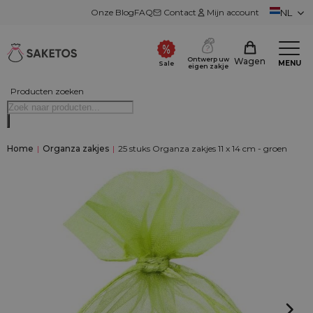
Onze Blog
FAQ
Contact
Mijn account
NL
Ontwerp uw
Wagen
MENU
Sale
eigen zakje
Producten zoeken
Home
|
Organza zakjes
|
25 stuks Organza zakjes 11 x 14 cm - groen