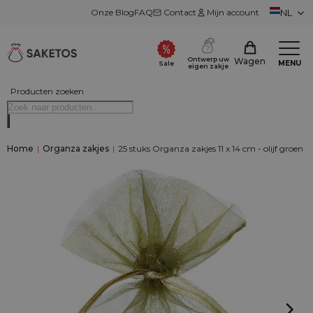
Onze Blog
FAQ
Contact
Mijn account
NL
Ontwerp uw
Wagen
MENU
Sale
eigen zakje
Producten zoeken
Home
|
Organza zakjes
|
25 stuks Organza zakjes 11 x 14 cm - olijf groen