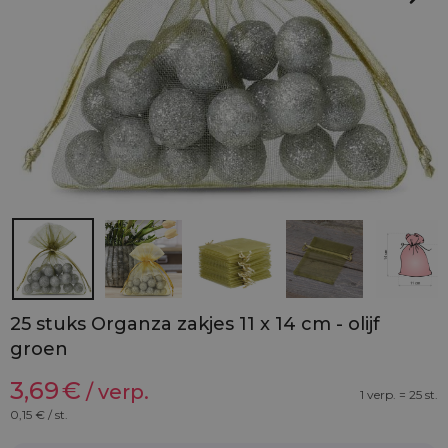
25 stuks Organza zakjes 11 x 14 cm - olijf
groen
3,69
€
/ verp.
1 verp. = 25 st.
0,15
€ / st.