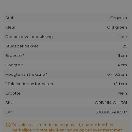
Stof
Organza
Kleur
Olijf groen
Decoratieve bedrukking
Nee
Stuks per pakket
25
Breedte *
11 cm
Hoogte *
14 cm
Hoogte van trekstrip *
10 - 10,5 cm
* Tolerantie van formaten
+/- 1 cm
Grootte
Klein
SKU
ORB-1114-OLI-381
EAN
5903003406587
De zakjes zijn met de hand genaaid, daarom kan hun
werkelijke grootte afwijken van de opgegeven maat met