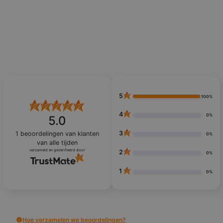
5
100%
4
0%
5.0
3
1
beoordelingen van klanten
0%
van alle tijden
verzameld en geverifieerd door
2
0%
1
0%
Hoe verzamelen we beoordelingen?