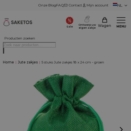
Onze Blog
FAQ
Contact
Mijn account
NL
Ontwerp uw
Wagen
MENU
Sale
eigen zakje
Producten zoeken
Home
|
Jute zakjes
|
5 stuks Jute zakjes 18 x 24 cm - groen