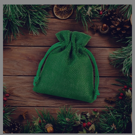
karakteristiek uitzicht - ze doen denken aan vlechtwerk van
een touwtje. Jute bezit de natuurlijke eigenschap van het
absorberen van vocht en het afgeven van vocht aan de
omgeving, daarom zijn veranderende omstandigheden voor
jute geen probleem.
De jutezakjes
in ons aanbod bieden een ruime keuze
omdat vele modellen speciaal in veel verschillende kleuren
zijn geverfd. Zo'n rijke keuze garandeert tevredenheid en
zorgt ervoor dat iedereen iets vindt waarmee hij blij is.