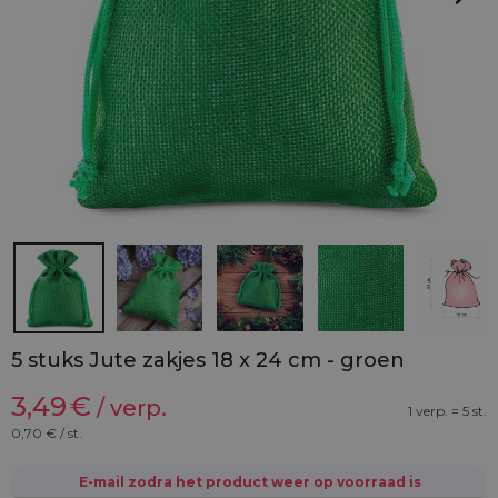
5 stuks Jute zakjes 18 x 24 cm - groen
3,49
€
/ verp.
1 verp. = 5 st.
0,70
€ / st.
E-mail zodra het product weer op voorraad is