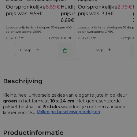
Oorspronkelijke
6,69
€
Huidige
Oorspronkelijke
2,79
€
H
9,59
€
prijs was: 9,59€.
prijs is:
prijs was: 3,19€.
pr
6,69€.
2
Laagste prijs in de afgelopen 30 dagen vóór
Laagste prijs in de afgelopen 30 dagen
de prijsverlaging:
6,69
€
.
de prijsverlaging:
2,79
€
.
0,67
€ / st.
1 verp. = 10 st.
0,28
€ / st.
1 verp. = 1
+
+
–
–
lwagen
Toevoegen aan winkelwagen
Toevoegen aan wi
verp.
verp.
Beschrijving
Kleine, heel universele zakjes van elegante jute in de kleur
groen
in het formaat
1
8 x 24 cm
. Het gepresenteerde
pakket bestaat uit
5
stuks
waardoor je met een aankoop
Volledige beschrijving bekijken
langer voort kunt.
De jutezakjes
in ons aanbod zijn geproduceerd van
natuurlijke of synthetische jute, onafhankelijk van het soort
Productinformatie
stof echter worden ze gekenmerkt door hun sterke bouw en