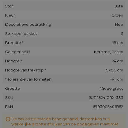
Stof
Jute
Kleur
Groen
Decoratieve bedrukking
Nee
Stuks per pakket
5
Breedte *
18 cm
Gelegenheid
Kerstmis, Pasen
Hoogte *
24 cm
Hoogte van trekstrip *
19-19,5 cm
* Tolerantie van formaten
+/- 1 cm
Grootte
Middelgroot
SKU
JUT-1824-GRX-383
EAN
5903003406952
De zakjes zijn met de hand genaaid, daarom kan hun
werkelijke grootte afwijken van de opgegeven maat met