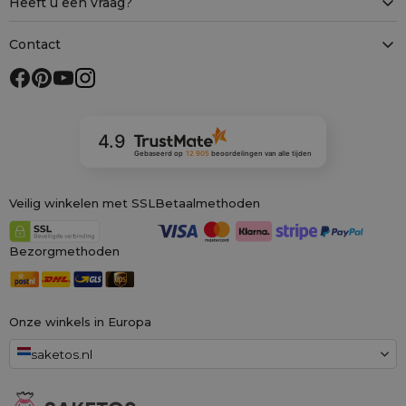
Heeft u een vraag?
Contact
4.9
Gebaseerd op
12 905
beoordelingen
van alle tijden
Veilig winkelen met SSL
Betaalmethoden
Bezorgmethoden
Onze winkels in Europa
saketos.nl