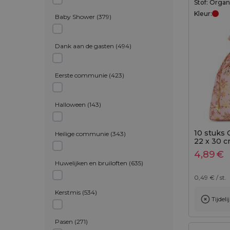
Stof: Orga
Kleur:
Baby Shower
(
379
)
Dank aan de gasten
(
494
)
Eerste communie
(
423
)
Halloween
(
143
)
10 stuks
Heilige communie
(
343
)
22 x 30 c
4,89
€
Huwelijken en bruiloften
(
635
)
0,49
€ / st.
Kerstmis
(
534
)
Tijdel
Pasen
(
271
)