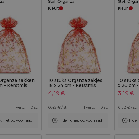
nza
Stof: Organza
Stof: Orga
Kleur:
Kleur:
 Organza zakken
10 stuks Organza zakjes
10 stuks 
m - Kerstmis
18 x 24 cm - Kerstmis
x 20 cm -
4,19
€
3,19
€
1 verp. = 10 st.
0,42
€ / st.
1 verp. = 10 st.
0,32
€ / st.
ijk niet op voorraad
Tijdelijk niet op voorraad
Tijdel