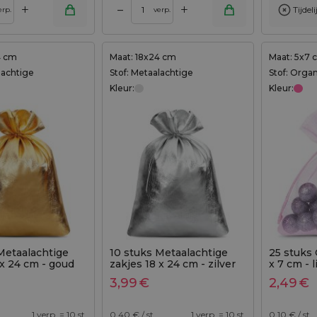
+
+
–
Tijdel
Toevoegen aan winkelwagen
erp.
verp.
4 cm
Maat: 18x24 cm
Maat: 5x7 
lachtige
Stof: Metaalachtige
Stof: Orga
Kleur:
Kleur:
Metaalachtige
10 stuks Metaalachtige
25 stuks 
 x 24 cm - goud
zakjes 18 x 24 cm - zilver
x 7 cm - 
metallic
3,99
€
2,49
€
1 verp. = 10 st.
0,40
€ / st.
1 verp. = 10 st.
0,10
€ / st.