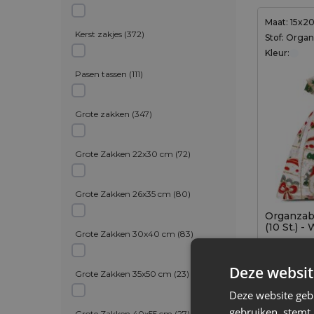
Maat: 15x2
Kerst zakjes
(
372
)
Stof: Orga
Kleur:
Pasen tassen
(
111
)
Grote zakken
(
347
)
Grote Zakken 22x30 cm
(
72
)
Grote Zakken 26x35 cm
(
80
)
Organzab
(10 St.) 
Grote Zakken 30x40 cm
(
83
)
5,49
€
Deze websit
Grote Zakken 35x50 cm
(
23
)
0,55
€ / st.
Deze website geb
Tijdel
Toevoegen aan winkelwagen
Toevo
gebruiken, stemt
Grote Zakken 40x55 cm
(
27
)