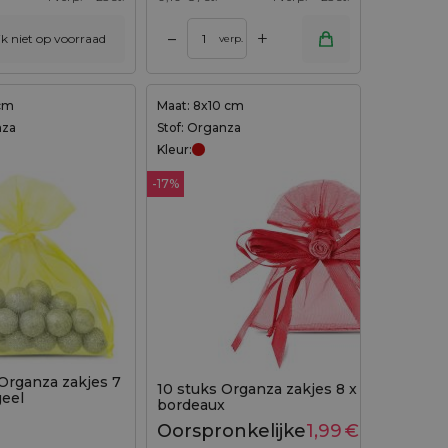
+
–
ijk niet op voorraad
verp.
 cm
Maat: 8x10 cm
nza
Stof: Organza
Kleur:
-17%
 Organza zakjes 7
10 stuks Organza zakjes 8 x 10 cm -
geel
bordeaux
Oorspronkelijke
1,99
€
Huidige
2