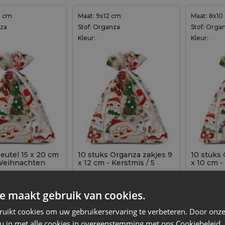
0 cm
Maat: 9x12 cm
Maat: 8x10
nza
Stof: Organza
Stof: Orga
Kleur:
Kleur:
eutel 15 x 20 cm
10 stuks Organza zakjes 9
10 stuks 
- Weihnachten
x 12 cm - Kerstmis / 5
x 10 cm -
2,89
€
2,49
€
e maakt gebruik van cookies.
1 verp. = 10 st.
0,29
€ / st.
1 verp. = 10 st.
0,25
€ / st.
ruikt cookies om uw gebruikerservaring te verbeteren. Door onze
+
–
–
ijk niet op voorraad
egen aan winkelwagen
verp.
v
 u in met alle cookies in overeenstemming met ons Cookiebeleid.