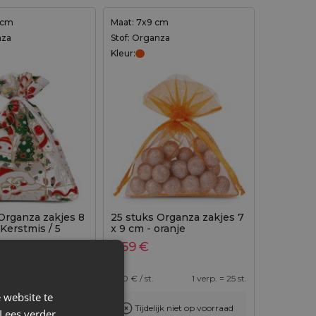
 cm
Maat: 7x9 cm
nza
Stof: Organza
Kleur:
Organza zakjes 8
25 stuks Organza zakjes 7
 Kerstmis / 5
x 9 cm - oranje
2,59
€
1 verp. = 10 st.
0,10
€ / st.
1 verp. = 25 st.
 website te
+
Tijdelijk niet op voorraad
erp.
Lees verder