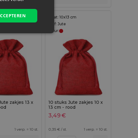
ACCEPTEREN
8 cm
Maat: 10x13 cm
Stof: Jute
Kleur:
Jute zakjes 13 x
10 stuks Jute zakjes 10 x
ood
13 cm - rood
3,49
€
1 verp. = 10 st.
0,35
€ / st.
1 verp. = 10 st.