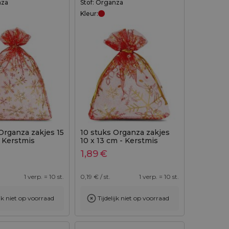
nza
Stof: Organza
Kleur:
Organza zakjes 15
10 stuks Organza zakjes
 Kerstmis
10 x 13 cm - Kerstmis
1,89
€
1 verp. = 10 st.
0,19
€ / st.
1 verp. = 10 st.
ijk niet op voorraad
Tijdelijk niet op voorraad