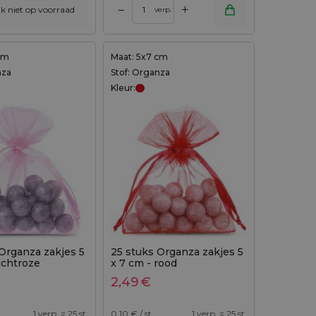
+
–
ijk niet op voorraad
verp.
cm
Maat: 5x7 cm
nza
Stof: Organza
Kleur:
Organza zakjes 5
25 stuks Organza zakjes 5
lichtroze
x 7 cm - rood
2,49
€
1 verp. = 25 st.
0,10
€ / st.
1 verp. = 25 st.