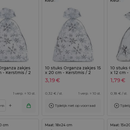
Kleur:
Kleur:
Organza zakjes
10 stuks Organza zakjes 15
10 stuks 
m - Kerstmis / 2
x 20 cm - Kerstmis / 2
x 12 cm -
3,19
€
1,79
€
1 verp. = 10 st.
0,32
€ / st.
1 verp. = 10 st.
0,18
€ / st.
+
Tijdelijk niet op voorraad
Tijdel
erp.
30 cm
Maat: 18x24 cm
Maat: 15x2