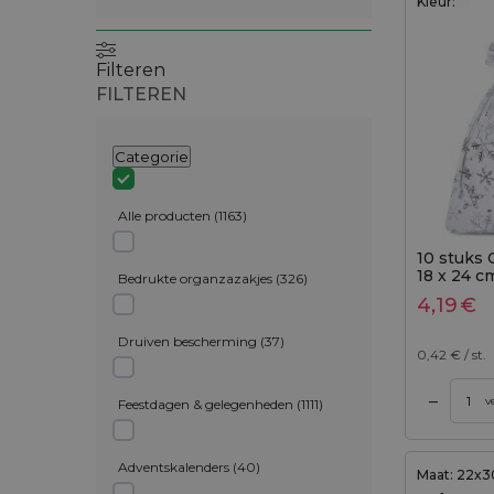
Kleur:
Filteren
FILTEREN
Categorie
Alle producten
(
1163
)
10 stuks 
18 x 24 c
Bedrukte organzazakjes
(
326
)
4,19
€
Druiven bescherming
(
37
)
0,42
€ / st.
–
gen aan winkelwagen
v
Feestdagen & gelegenheden
(
1111
)
Adventskalenders
(
40
)
Maat: 22x