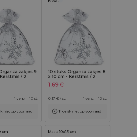
Kleur:
Organza zakjes 9
10 stuks Organza zakjes 8
 Kerstmis / 2
x 10 cm - Kerstmis / 2
1,69
€
1 verp. = 10 st.
0,17
€ / st.
1 verp. = 10 st.
ijk niet op voorraad
Tijdelijk niet op voorraad
0 cm
Maat: 10x13 cm