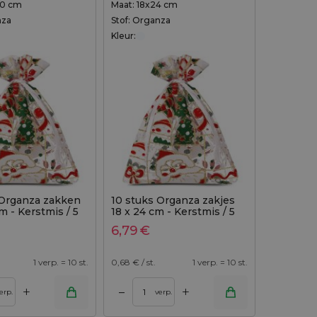
30 cm
Maat: 18x24 cm
nza
Stof: Organza
Kleur:
 Organza zakken
10 stuks Organza zakjes
m - Kerstmis / 5
18 x 24 cm - Kerstmis / 5
6,79
€
1 verp. = 10 st.
0,68
€ / st.
1 verp. = 10 st.
+
+
–
erp.
verp.