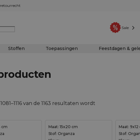
retourrecht
Sale
Stoffen
Toepassingen
Feestdagen & ge
 producten
1081–1116 van de 1163 resultaten wordt
4 cm
Maat: 15x20 cm
Maat: 9x12
nza
Stof: Organza
Stof: Orga