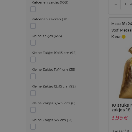
Katoenen zakjes
(
108
)
–
gen aan winkelwagen
Toevoegen aan winkelwagen
v
Katoenen zakken
(
38
)
Maat: 18x2
Stof: Metaa
Kleine zakjes
(
455
)
Kleur:
Kleine Zakjes 10x13 cm
(
92
)
Kleine Zakjes 11x14 cm
(
35
)
Kleine Zakjes 12x15 cm
(
92
)
Kleine Zakjes 3,5x19 cm
(
6
)
10 stuks 
zakjes 18
metallic
3,99
€
Kleine Zakjes 5x7 cm
(
13
)
0,40
€ / st.