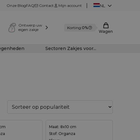
Onze Blog
FAQ
Contact
Mijn account
NL
Ontwerp uw
Korting:
0%
eigen zakje
Wagen
legenheden
Sectoren Zakjes voor...
 cm
Maat: 8x10 cm
nza
Stof: Organza