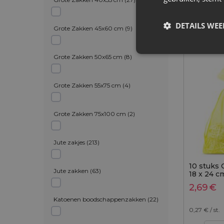
DETAILS WE
Maat: 18x2
Grote Zakken 45x60 cm
(
9
)
Stof: Orga
Kleur:
Grote Zakken 50x65 cm
(
8
)
Grote Zakken 55x75 cm
(
4
)
Grote Zakken 75x100 cm
(
2
)
Jute zakjes
(
213
)
10 stuks 
Jute zakken
(
63
)
18 x 24 c
2,69
€
Katoenen boodschappenzakken
(
22
)
0,27
€ / st.