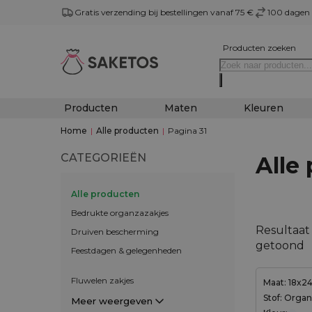
Gratis verzending bij bestellingen vanaf 75 €
100 dagen 
Producten zoeken
Producten
Maten
Kleuren
Home
|
Alle producten
|
Pagina 31
CATEGORIEËN
Alle
Alle producten
Bedrukte organzazakjes
Resultaat 
Druiven bescherming
getoond
Feestdagen & gelegenheden
Fluwelen zakjes
Maat: 18x2
Stof: Orga
Meer weergeven