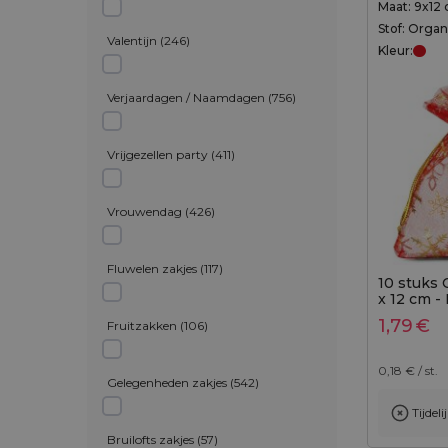
Maat: 9x12
Stof: Orga
Valentijn
(
246
)
Kleur:
Verjaardagen / Naamdagen
(
756
)
Vrijgezellen party
(
411
)
Vrouwendag
(
426
)
Fluwelen zakjes
(
117
)
10 stuks 
x 12 cm -
1,79
€
Fruitzakken
(
106
)
0,18
€ / st.
Gelegenheden zakjes
(
542
)
Tijdel
Toevo
Bruilofts zakjes
(
57
)