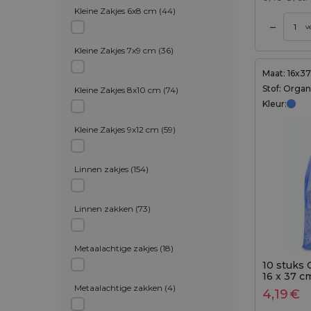
Kleine Zakjes 6x8 cm
(
44
)
–
gen aan winkelwagen
Toevoegen aan winkelwagen
v
Kleine Zakjes 7x9 cm
(
36
)
Maat: 16x3
Stof: Orga
Kleine Zakjes 8x10 cm
(
74
)
Kleur:
Kleine Zakjes 9x12 cm
(
59
)
Linnen zakjes
(
154
)
Linnen zakken
(
73
)
Metaalachtige zakjes
(
18
)
10 stuks 
16 x 37 c
Metaalachtige zakken
(
4
)
4,19
€