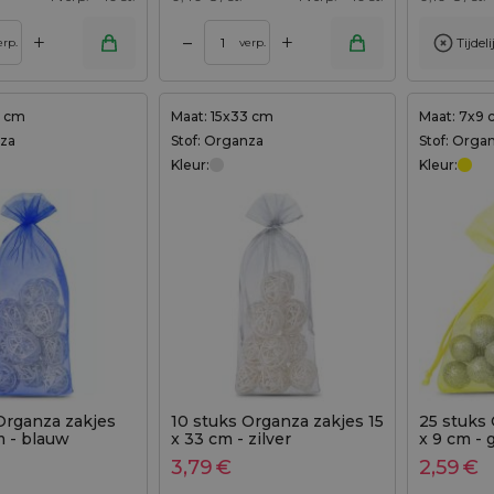
+
+
–
Tijdel
Toevoegen aan winkelwagen
erp.
verp.
7 cm
Maat: 15x33 cm
Maat: 7x9
nza
Stof: Organza
Stof: Orga
Kleur:
Kleur:
Organza zakjes
10 stuks Organza zakjes 15
25 stuks
m - blauw
x 33 cm - zilver
x 9 cm - 
3,79
€
2,59
€