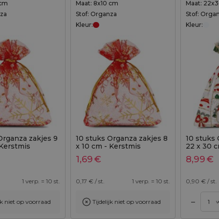
 cm
Maat: 8x10 cm
Maat: 22x
nza
Stof: Organza
Stof: Orga
Kleur:
Kleur:
Organza zakjes 9
10 stuks Organza zakjes 8
10 stuks
 Kerstmis
x 10 cm - Kerstmis
22 x 30 c
1,69
€
8,99
€
1 verp. = 10 st.
0,17
€ / st.
1 verp. = 10 st.
0,90
€ / st.
–
ijk niet op voorraad
Tijdelijk niet op voorraad
egen aan winkelwagen
Toevoegen aan winkelwagen
v