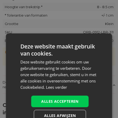
Hoogte van trekstrip *
8 - 8.5 cm
* Tolerantie van formaten
+/- 1 cm
Grootte
Klein
SKU
ORB-0912-LBR-311
EAN
5902565682620
Deze website maakt gebruik
De zakjes zijn met de hand genaaid, daarom kan hun
van cookies.
werkelijke grootte afwijken van de opgegeven maat met
+/- 1 cm
Deze website gebruikt cookies om uw
gebruikerservaring te verbeteren. Door
onze website te gebruiken, stemt u in met
alle cookies in overeenstemming met ons
Details over de conformiteit van het product met de
Cookiebeleid.
Lees verder
regelgeving: Productverantwoordelijkheid
ALLES ACCEPTEREN
Ontdek wat je nog meer zou kunnen
interesseren
ALLES AFWIJZEN