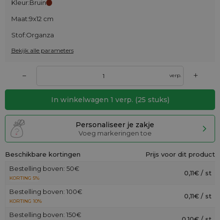
Kleur:
Bruin
Maat:
9x12 cm
Stof:
Organza
Bekijk alle parameters
+
–
verp.
In winkelwagen
1
verp.
(
25
stuks)
Personaliseer je zakje
Voeg markeringen toe
Beschikbare kortingen
Prijs voor dit product
Bestelling boven: 50€
0,11€ / st
KORTING 5%
Bestelling boven: 100€
0,11€ / st
KORTING 10%
Bestelling boven: 150€
0,10€ / st