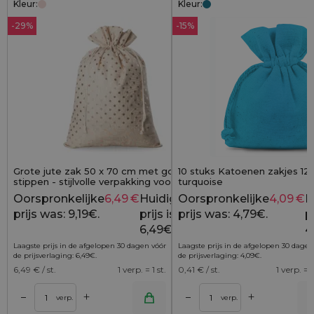
Kleur:
Kleur:
-29%
-15%
Grote jute zak 50 x 70 cm met gouden
10 stuks Katoenen zakjes 12 
stippen - stijlvolle verpakking voor royale
turquoise
cadeaus
Oorspronkelijke
6,49
€
Huidige
Oorspronkelijke
4,09
€
H
9,19
€
prijs was: 9,19€.
prijs is:
prijs was: 4,79€.
pr
6,49€.
4
Laagste prijs in de afgelopen 30 dagen vóór
Laagste prijs in de afgelopen 30 dagen
de prijsverlaging:
6,49
€
.
de prijsverlaging:
4,09
€
.
6,49
€ / st.
1 verp. = 1 st.
0,41
€ / st.
1 verp. = 1
+
+
–
–
lwagen
Toevoegen aan winkelwagen
Toevoegen aan wi
verp.
verp.