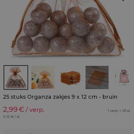
25 stuks Organza zakjes 9 x 12 cm - bruin
2,99
€
/ verp.
1 verp. = 25 st.
0,12
€ / st.