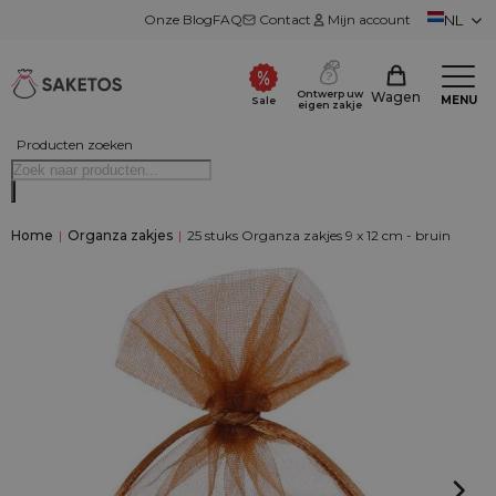
Onze Blog
FAQ
Contact
Mijn account
NL
Ontwerp uw
Wagen
MENU
Sale
eigen zakje
Producten zoeken
Home
|
Organza zakjes
|
25 stuks Organza zakjes 9 x 12 cm - bruin