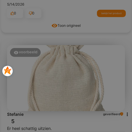
5/14/2026
0
0
bekijk het product
Toon origineel
voorbeeld
Stefanie
geverifieerd
5
Er heel schattig uitzien.