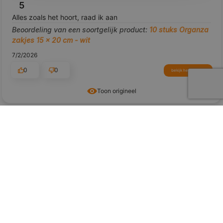
5
Alles zoals het hoort, raad ik aan
Beoordeling van een soortgelijk product:
10 stuks Organza
zakjes 15 x 20 cm - wit
7/2/2026
0
0
bekijk het product
Toon origineel
voorbeeld