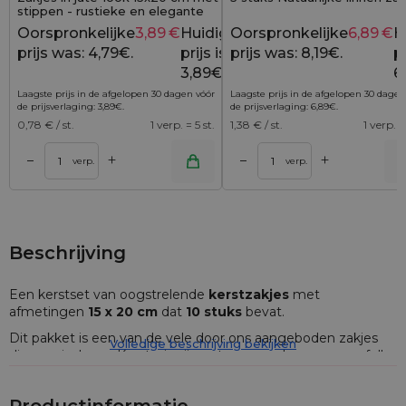
stippen - rustieke en elegante
cadeauverpakking
Oorspronkelijke
3,89
€
Huidige
Oorspronkelijke
6,89
€
H
4,79
€
prijs was: 4,79€.
prijs is:
prijs was: 8,19€.
pr
3,89€.
6
Laagste prijs in de afgelopen 30 dagen vóór
Laagste prijs in de afgelopen 30 dagen
de prijsverlaging:
3,89
€
.
de prijsverlaging:
6,89
€
.
0,78
€ / st.
1 verp. = 5 st.
1,38
€ / st.
1 verp. =
+
+
–
–
lwagen
Toevoegen aan winkelwagen
Toevoegen aan wi
verp.
verp.
Beschrijving
Een kerstset van oogstrelende
kerstzakjes
met
afmetingen
15 x 20 cm
dat
10 stuks
bevat.
Dit pakket is een van de vele door ons aangeboden zakjes
Volledige beschrijving bekijken
die speciaal voor Kerstmis zijn ontworpen: de warme en felle
kleuren springen meteen in het oog en worden
geassocieerd met familiale warmte, liefde en een kleurrijke