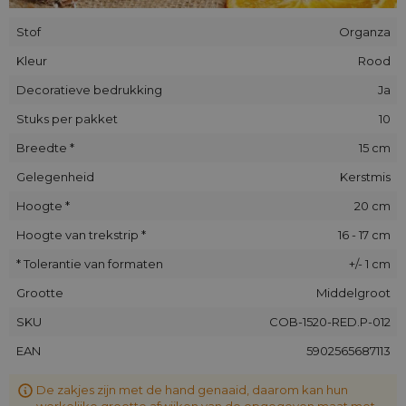
Stof
Organza
Kleur
Rood
Decoratieve bedrukking
Ja
Stuks per pakket
10
Breedte *
15 cm
Gelegenheid
Kerstmis
Hoogte *
20 cm
Hoogte van trekstrip *
16 - 17 cm
* Tolerantie van formaten
+/- 1 cm
Grootte
Middelgroot
SKU
COB-1520-RED.P-012
EAN
5902565687113
De zakjes zijn met de hand genaaid, daarom kan hun
werkelijke grootte afwijken van de opgegeven maat met