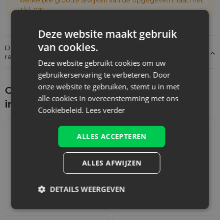
+/- 1 cm
Deze website maakt gebruik
van cookies.
Details over de conformiteit van het product met de
regelgeving: Productverantwoordelijkheid
Deze website gebruikt cookies om uw
gebruikerservaring te verbeteren. Door
onze website te gebruiken, stemt u in met
Ontdek wat je nog meer zou kunnen
alle cookies in overeenstemming met ons
interesseren
Cookiebeleid.
Lees verder
ALLES ACCEPTEREN
ALLES AFWIJZEN
DETAILS WEERGEVEN
Adventskalenders
Katoenen zakjes