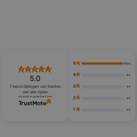
5
100%
4
0%
5.0
3
1
beoordelingen van klanten
0%
van alle tijden
verzameld en geverifieerd door
2
0%
1
0%