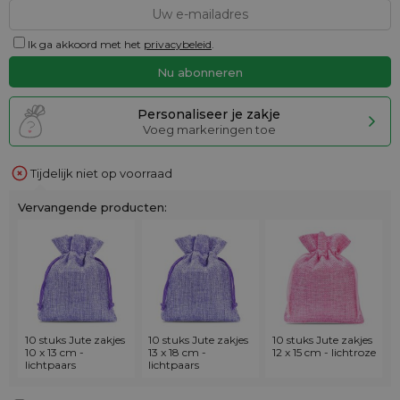
Ik ga akkoord met het
privacybeleid
.
Personaliseer je zakje
Voeg markeringen toe
Tijdelijk niet op voorraad
Vervangende producten:
10 stuks Jute zakjes
10 stuks Jute zakjes
10 stuks Jute zakjes
10 x 13 cm -
13 x 18 cm -
12 x 15 cm - lichtroze
lichtpaars
lichtpaars