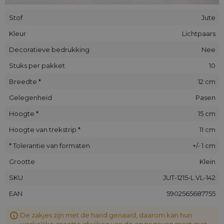
Stof
Jute
Kleur
Lichtpaars
Decoratieve bedrukking
Nee
Stuks per pakket
10
Breedte *
12 cm
Gelegenheid
Pasen
Hoogte *
15 cm
Hoogte van trekstrip *
11 cm
* Tolerantie van formaten
+/- 1 cm
Grootte
Klein
SKU
JUT-1215-L.VL-142
EAN
5902565687755
De zakjes zijn met de hand genaaid, daarom kan hun
werkelijke grootte afwijken van de opgegeven maat met