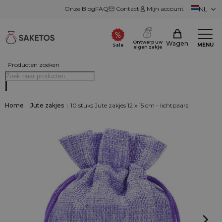
Onze Blog
FAQ
Contact
Mijn account
NL
Ontwerp uw
Wagen
MENU
Sale
eigen zakje
Producten zoeken
Home
|
Jute zakjes
|
10 stuks Jute zakjes 12 x 15 cm - lichtpaars