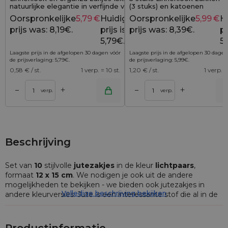
natuurlijke elegantie in verfijnde vorm (10
(3 stuks) en katoenen
stuks)
boodschappentassen (2 stuk
Oorspronkelijke
5,79
€
Huidige
Oorspronkelijke
5,99
€
H
8,19
€
prijs was: 8,19€.
prijs is:
prijs was: 8,39€.
pr
5,79€.
5,
Laagste prijs in de afgelopen 30 dagen vóór
Laagste prijs in de afgelopen 30 dagen
de prijsverlaging:
5,79
€
.
de prijsverlaging:
5,99
€
.
0,58
€ / st.
1 verp. = 10 st.
1,20
€ / st.
1 verp. =
+
+
–
–
lwagen
Toevoegen aan winkelwagen
Toevoegen aan wi
verp.
verp.
Beschrijving
Set van
10
stijlvolle
jutezakjes
in de kleur
lichtpaars
,
formaat
12 x 15 cm
. We nodigen je ook uit de andere
mogelijkheden te bekijken - we bieden ook jutezakjes in
Volledige beschrijving bekijken
andere kleurversies. Jute is een interessante stof die al in de
eerste oogopslag bekoort door diens natuurlijk, "touwtjes"
uitzicht.