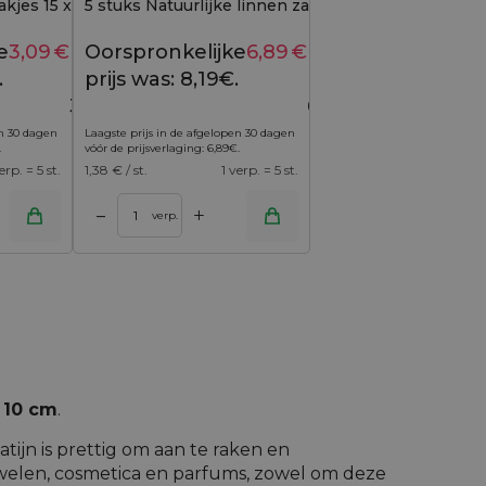
kjes 15 x 20 cm - rood
5 stuks Natuurlijke linnen zakjes 12 x 15 cm
e
3,09
€
Huidige
Oorspronkelijke
6,89
€
Huidige
3,39
€
8,19
€
.
prijs is:
prijs was: 8,19€.
prijs is:
3,09€.
6,89€.
en 30 dagen
Laagste prijs in de afgelopen 30 dagen
.
vóór de prijsverlaging:
6,89
€
.
erp. = 5 st.
1,38
€ / st.
1 verp. = 5 st.
+
–
verp.
 10 cm
.
atijn is prettig om aan te raken en
uwelen, cosmetica en parfums, zowel om deze