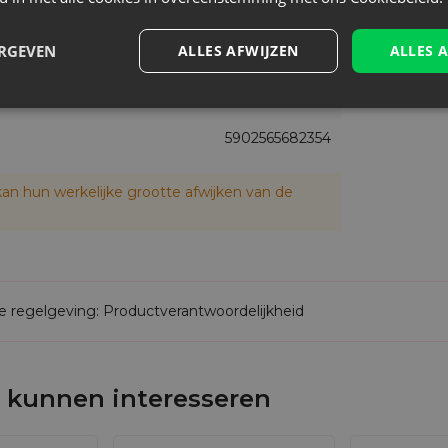
+/- 1 cm
ERGEVEN
ALLES AFWIJZEN
ALLES 
Klein
SAT-0810-WTX-361
5902565682354
an hun werkelijke grootte afwijken van de
de regelgeving: Productverantwoordelijkheid
 kunnen interesseren