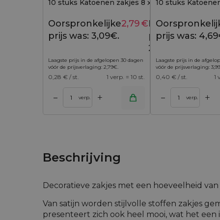
10 stuks Katoenen zakjes 8 x 10 cm - rood
10 stuks Katoenen
Oorspronkelijke
2,79
€
Huidige
Oorspronkelij
3,09
€
prijs was: 3,09€.
prijs is:
prijs was: 4,69
2,79€.
Laagste prijs in de afgelopen 30 dagen
Laagste prijs in de afgel
vóór de prijsverlaging:
2,79
€
.
vóór de prijsverlaging:
3,9
0,28
€ / st.
1 verp. = 10 st.
0,40
€ / st.
1 
+
+
–
–
 winkelwagen
Toevoegen aan winkelwagen
Toevoegen aan w
verp.
verp.
Beschrijving
Decoratieve zakjes met een hoeveelheid va
Van satijn worden stijlvolle stoffen zakjes ge
presenteert zich ook heel mooi, wat het een