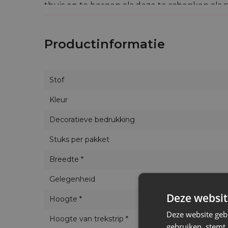
thuis op te bergen als deze te schenken als s
deze elegante satijnen zakjes op heel veel
We bieden eveneens de mogelijkheid de satij
Productinformatie
Indien je dus iets echt speciaals wenst, aarz
verwachtingen te voldoen.
Stof
Kleur
Decoratieve bedrukking
Stuks per pakket
Breedte *
Gelegenheid
Deze websit
Hoogte *
Deze website geb
Hoogte van trekstrip *
gebruiken, stemt