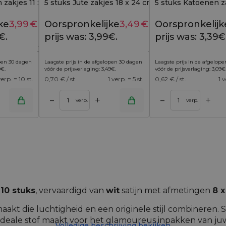
 zakjes 11 x 20 cm - rood
5 stuks Jute zakjes 18 x 24 cm - kleurenmix
5 stuks Katoenen za
ke
3,99
€
Huidige
Oorspronkelijke
3,49
€
Huidige
Oorspronkelijk
4,69
€
3,99
€
€.
prijs is:
prijs was: 3,99€.
prijs is:
prijs was: 3,39€
3,99€.
3,49€.
open 30 dagen
Laagste prijs in de afgelopen 30 dagen
Laagste prijs in de afgelop
9
€
.
vóór de prijsverlaging:
3,49
€
.
vóór de prijsverlaging:
3,09
€
verp. = 10 st.
0,70
€ / st.
1 verp. = 5 st.
0,62
€ / st.
1 v
+
+
–
–
inkelwagen
Toevoegen aan winkelwagen
verp.
verp.
n
10 stuks
, vervaardigd van
wit
satijn met afmetingen
8 x
maakt die luchtigheid en een originele stijl combineren. S
 ideale stof maakt voor het glamoureus inpakken van j
Volledige beschrijving bekijken