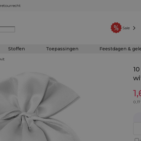
retourrecht
Sale
Stoffen
Toepassingen
Feestdagen & ge
wit
10
wi
1
0,17
I