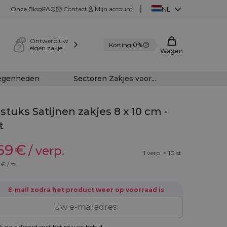
Onze Blog
FAQ
Contact
Mijn account
NL
Ontwerp uw
Korting:
0%
eigen zakje
Wagen
legenheden
Sectoren Zakjes voor...
 stuks Satijnen zakjes 8 x 10 cm -
t
,69
€
/ verp.
1 verp. = 10 st.
€ / st.
E-mail zodra het product weer op voorraad is
k ga akkoord met het
privacybeleid
.