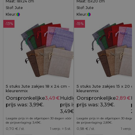
Maat: 18x24 cm
Maat: 15x20 cm
Stof: Jute
Stof: Jute
Kleur:
Kleur:
-13%
-15%
5 stuks Jute zakjes 18 x 24 cm -
5 stuks Jute zakjes 15 x 20 c
kleurenmix
kleurenmix
Oorspronkelijke
3,49
€
Huidige
Oorspronkelijke
2,89
€
H
3,99
€
prijs was: 3,99€.
prijs is:
prijs was: 3,39€.
pr
3,49€.
2
Laagste prijs in de afgelopen 30 dagen vóór
Laagste prijs in de afgelopen 30 dagen
de prijsverlaging:
3,49
€
.
de prijsverlaging:
2,89
€
.
0,70
€ / st.
1 verp. = 5 st.
0,58
€ / st.
1 verp. =