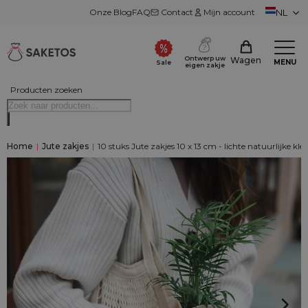
Onze Blog
FAQ
Contact
Mijn account
NL
Ontwerp uw
Wagen
MENU
Sale
eigen zakje
Producten zoeken
Home
|
Jute zakjes
|
10 stuks Jute zakjes 10 x 13 cm - lichte natuurlijke kle