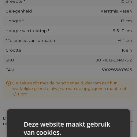
Breedte *
10 cm
Gelegenheid
Kerstmis, Pasen
Hoogte *
13 cm
Hoogte van trekstrip *
9.5 - 11 cm
* Tolerantie van formaten
+/- 1 cm
Grootte
Klein
SKU
JUT-1013-L.NAT-512
EAN
5902565687625
De zakjes zijn met de hand genaaid, daarom kan hun
werkelijke grootte afwijken van de opgegeven maat met
+/- 1 cm
Details over de conformiteit van het product met de
Deze website maakt gebruik
regelgeving: Productverantwoordelijkheid
van cookies.