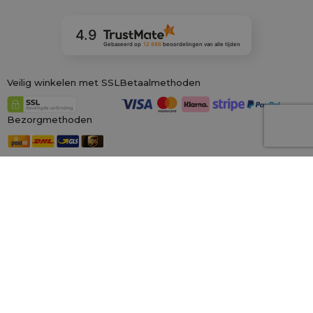
4.9
Gebaseerd op
12 886
beoordelingen
van alle tijden
Veilig winkelen met SSL
Betaalmethoden
Bezorgmethoden
Onze winkels in Europa
saketos.nl
Wij zijn de grootste online winkel voor materiële zakken, gespecialiseerd in
honderden kant-en-klare ontwerpen en maten.
Wij kunnen ook op
maat gemaakte bedrukking op zakken aanbieden. Daarnaast bieden wij
een royaal
100 dagen herroepingsrecht!