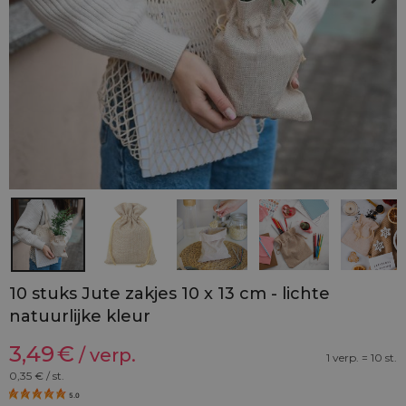
10 stuks Jute zakjes 10 x 13 cm - lichte
natuurlijke kleur
3,49
€
/ verp.
1 verp. = 10 st.
0,35
€ / st.
5.0