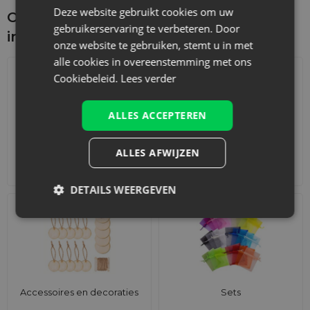
Deze website gebruikt cookies om uw
Ontdek wat je nog meer zou kunnen
gebruikerservaring te verbeteren. Door
interesseren
onze website te gebruiken, stemt u in met
alle cookies in overeenstemming met ons
Cookiebeleid.
Lees verder
ALLES ACCEPTEREN
ALLES AFWIJZEN
Adventskalenders
Katoenen zakjes
DETAILS WEERGEVEN
Accessoires en decoraties
Sets