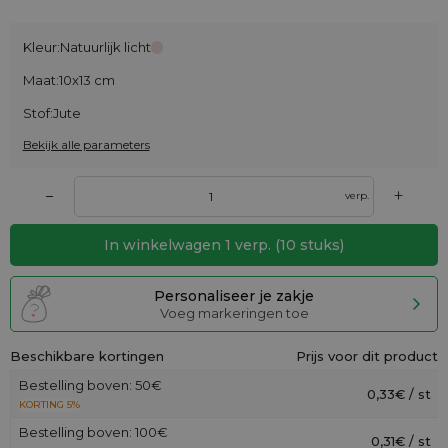
Kleur:
Natuurlijk licht
Maat:
10x13 cm
Stof:
Jute
Bekijk alle parameters
+
–
verp.
In winkelwagen
1
verp.
(
10
stuks)
Personaliseer je zakje
Voeg markeringen toe
Beschikbare kortingen
Prijs voor dit product
Bestelling boven: 50€
0,33€ / st
KORTING 5%
Bestelling boven: 100€
0,31€ / st