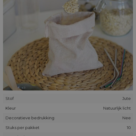
ecologische producten aan, daarom leent deze stof zich
uitstekend voor evenementen in een dorpsklimaat.
Stof
Jute
Kleur
Natuurlijk licht
Decoratieve bedrukking
Nee
Stuks per pakket
10