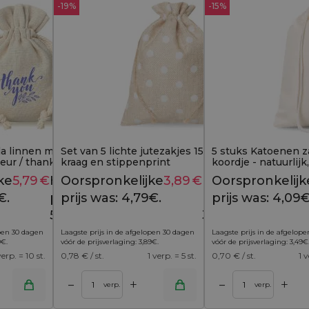
-19%
-15%
la linnen met print 9 x 12
Set van 5 lichte jutezakjes 15x20 cm - met
5 stuks Katoenen z
leur / thank you 2
kraag en stippenprint
koordje - natuurlij
ke
5,79
€
Huidige
Oorspronkelijke
3,89
€
Huidige
Oorspronkelijk
7,49
€
4,79
€
€.
prijs is:
prijs was: 4,79€.
prijs is:
prijs was: 4,09€
5,79€.
3,89€.
open 30 dagen
Laagste prijs in de afgelopen 30 dagen
Laagste prijs in de afgelop
9
€
.
vóór de prijsverlaging:
3,89
€
.
vóór de prijsverlaging:
3,49
€
verp. = 10 st.
0,78
€ / st.
1 verp. = 5 st.
0,70
€ / st.
1 v
+
+
–
–
inkelwagen
Toevoegen aan winkelwagen
verp.
verp.