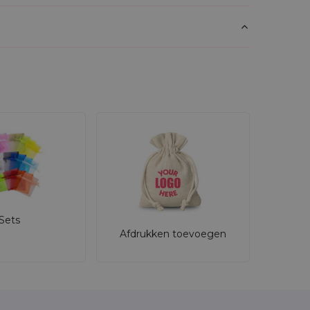
telijke uitstraling.
 cadeauzakjes?
op duurzaamheid en authenticiteit. Ze
Sets
Afdrukken toevoegen
 verkrijgbaar in grotere aantallen met
eigen