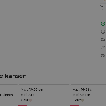
KO
*
Kort
een 
ge kansen
Maat: 15x20 cm
Maat: 16x22 cm
er, Linnen
Stof: Jute
Stof: Katoen
Kleur:
Kleur: