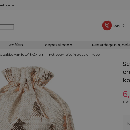
retourrecht
Sale
Stoffen
Toepassingen
Feestdagen & ge
rst zakjes van jute 18x24 cm - met boompjes in goud en koper
Se
cm
ko
6
1,30
K