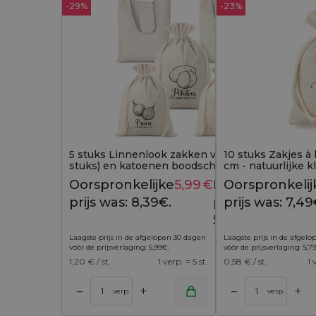
-29%
-23%
5 stuks Linnenlook zakken voor groenten (3
10 stuks Zakjes à 
stuks) en katoenen boodschappentassen (2
cm - natuurlijke k
stuks) (EN)
Oorspronkelijke
5,99
€
Huidige
Oorspronkelij
8,39
€
prijs was: 8,39€.
prijs is:
prijs was: 7,49
5,99€.
Laagste prijs in de afgelopen 30 dagen
Laagste prijs in de afgel
vóór de prijsverlaging:
5,99
€
.
vóór de prijsverlaging:
5,7
1,20
€ / st.
1 verp. = 5 st.
0,58
€ / st.
1 
+
+
–
–
 winkelwagen
Toevoegen aan winkelwagen
Toevoegen aan w
verp.
verp.