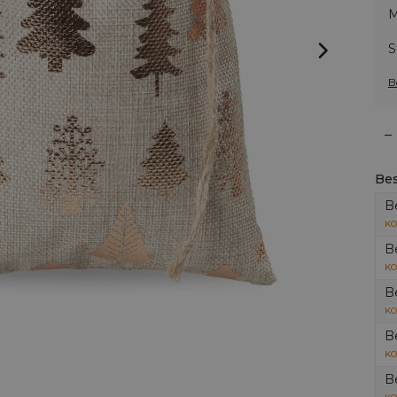
M
S
B
–
Bes
B
KO
B
KO
B
KO
B
KO
B