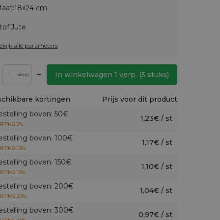
aat:
18x24 cm
tof:
Jute
ekijk alle parameters
+
In winkelwagen
1
verp.
(
5
stuks)
verp.
chikbare kortingen
Prijs voor dit product
estelling boven: 50€
1,23€ / st
RTING 5%
estelling boven: 100€
1,17€ / st
RTING 10%
estelling boven: 150€
1,10€ / st
RTING 15%
estelling boven: 200€
1,04€ / st
RTING 20%
estelling boven: 300€
0,97€ / st