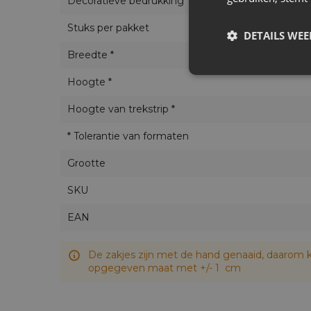
Decoratieve bedrukking
Waarom deze jutezakjes?
Stuks per pakket
DETAILS WE
Opvallend design
- metalen boompjes in
Breedte *
Veelzijdig formaat
- 18x24 cm is ideaal v
Hoogte *
Herbruikbaar
- stevig en duurzaam, perf
Natuurlijke uitstraling
- past bij eco-vr
Hoogte van trekstrip *
* Tolerantie van formaten
Specificaties:
Grootte
Materiaal: decoratief jute
SKU
Kleur: licht natuurlijk
Print: kerstboompjes in metallic goud en
EAN
Afmetingen: 18 cm breed x 24 cm hoog (br
Set van 5 stuks
De zakjes zijn met de hand genaaid, daarom k
Formaat: medium
opgegeven maat met +/- 1 cm
Voor wie?