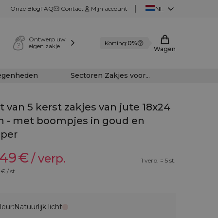
Onze Blog
FAQ
Contact
Mijn account
NL
Ontwerp uw
Korting:
0%
eigen zakje
Wagen
legenheden
Sectoren Zakjes voor...
t van 5 kerst zakjes van jute 18x24
 - met boompjes in goud en
per
,49
€
/ verp.
1 verp. = 5 st.
€ / st.
leur:
Natuurlijk licht