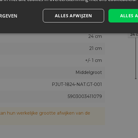
Ja
5
ERGEVEN
ALLES AFWIJZEN
ALLES 
 goud en koper trekken direct de aandacht
18 cm
oor allerlei kleine producten
24 cm
ect voor meerdere seizoenen
iendelijke merken en ambachtelijke producten
21 cm
+/- 1 cm
Middelgroot
PJUT-1824-NAT.GT-001
 koper
5903003411079
uikbaar tot 21 cm)
an hun werkelijke grootte afwijken van de