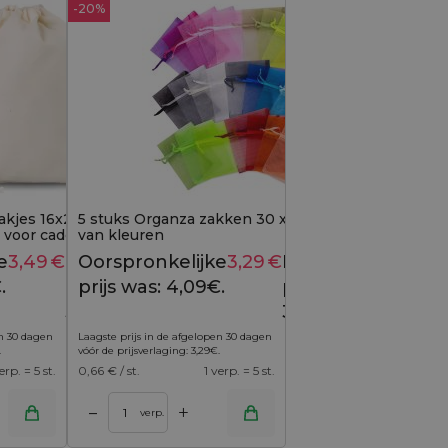
-20%
akjes 16x22 cm met enkel
5 stuks Organza zakken 30 x 40 cm - mix
k, voor cadeaus
van kleuren
e
3,49
€
Huidige
Oorspronkelijke
3,29
€
Huidige
4,09
€
4,09
€
.
prijs is:
prijs was: 4,09€.
prijs is:
3,49€.
3,29€.
en 30 dagen
Laagste prijs in de afgelopen 30 dagen
.
vóór de prijsverlaging:
3,29
€
.
erp. = 5 st.
0,66
€ / st.
1 verp. = 5 st.
+
–
verp.