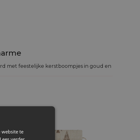
charme
rd met feestelijke kerstboompjes in goud en
anier om hun geschenken te presenteren.
 website te
Lees verder