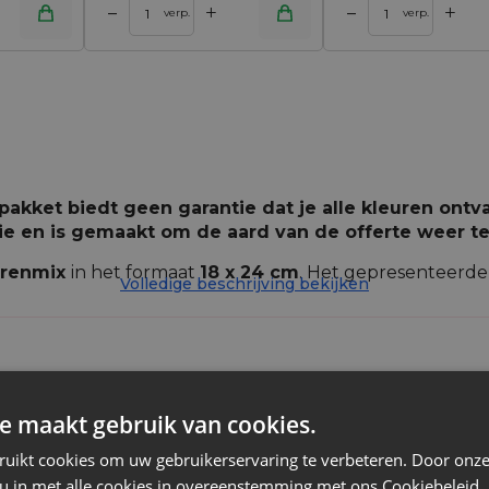
+
+
–
–
inkelwagen
Toevoegen aan winkelwagen
verp.
verp.
pakket biedt geen garantie dat je alle kleuren ont
atie en is gemaakt om de aard van de offerte weer t
urenmix
in het formaat
18
x 24 cm
. Het gepresenteerde
Volledige beschrijving bekijken
d van natuurlijke of synthetische jute, onafhankelijk v
istiek uitzicht - ze doen denken aan vlechtwerk van ee
n het afgeven van vocht aan de omgeving, daarom zijn
e maakt gebruik van cookies.
e keuze omdat vele modellen speciaal in veel
verschil
Jute
ruikt cookies om uw gebruikerservaring te verbeteren. Door onze
edereen iets vindt waarmee hij blij is.
 u in met alle cookies in overeenstemming met ons Cookiebeleid.