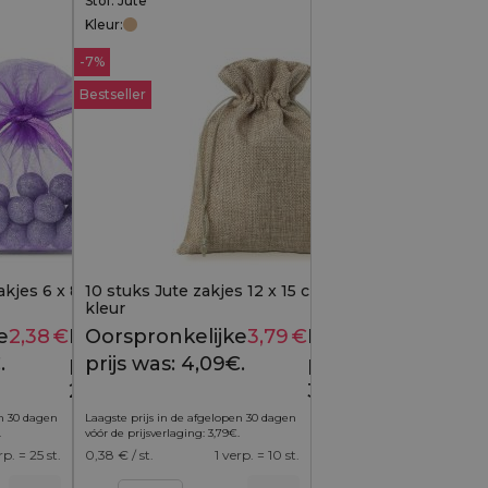
Stof: Jute
Kleur:
-7%
Bestseller
kjes 6 x 8 cm -
10 stuks Jute zakjes 12 x 15 cm - natuurlijke
kleur
e
2,38
€
Huidige
Oorspronkelijke
3,79
€
Huidige
2,49
€
4,09
€
.
prijs is:
prijs was: 4,09€.
prijs is:
2,38€.
3,79€.
en 30 dagen
Laagste prijs in de afgelopen 30 dagen
.
vóór de prijsverlaging:
3,79
€
.
rp. = 25 st.
0,38
€ / st.
1 verp. = 10 st.