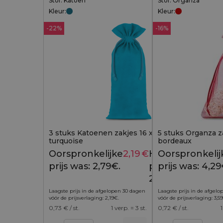
Stof: Katoen
Stof: Organza
Kleur:
Kleur:
-22%
-16%
3 stuks Katoenen zakjes 16 x 37 cm -
5 stuks Organza z
turquoise
bordeaux
Oorspronkelijke
2,19
€
Huidige
Oorspronkelij
2,79
€
prijs was: 2,79€.
prijs is:
prijs was: 4,29
2,19€.
Laagste prijs in de afgelopen 30 dagen
Laagste prijs in de afgel
vóór de prijsverlaging:
2,19
€
.
vóór de prijsverlaging:
3,59
0,73
€ / st.
1 verp. = 3 st.
0,72
€ / st.
1