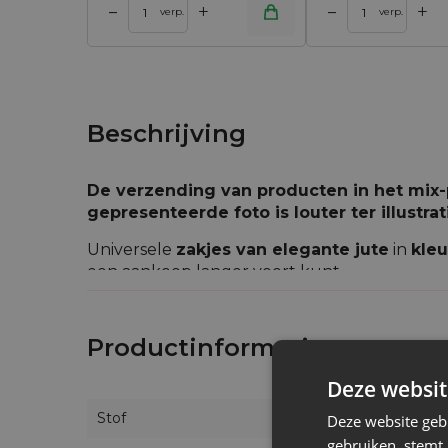
+
+
–
–
 winkelwagen
Toevoegen aan winkelwagen
Toevoegen aan w
verp.
verp.
Beschrijving
De verzending van producten in het mix-
gepresenteerde foto is louter ter illustr
Universele
zakjes van elegante jute
in
kle
een aankoop langer voort kunt.
De
jutezakjes
in ons aanbod zijn geproduceer
gekenmerkt door hun sterke bouw en karakter
Productinformatie
eigenschap van het absorberen van vocht e
geen probleem.
Deze websit
De jutezakjes in ons aanbod bieden een ruim
Stof
Deze website geb
garandeert tevredenheid en zorgt ervoor dat i
gebruiken, stemt