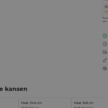
B
KO
*
Kort
een 
ge kansen
Maat: 11x14 cm
Maat: 6x8 cm