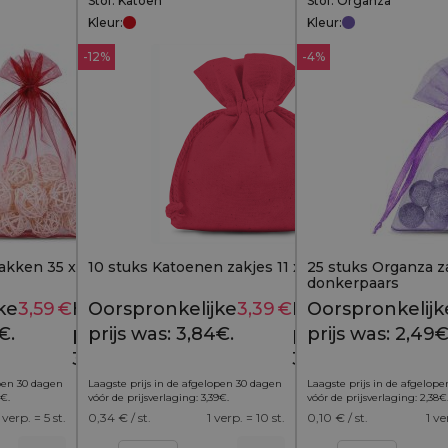
Stof: Katoen
Stof: Organza
Kleur:
Kleur:
-12%
-4%
akken 35 x 50 cm -
10 stuks Katoenen zakjes 11 x 14 cm - rood
25 stuks Organza za
donkerpaars
ke
3,59
€
Huidige
Oorspronkelijke
3,39
€
Huidige
Oorspronkelijk
4,29
€
3,84
€
€.
prijs is:
prijs was: 3,84€.
prijs is:
prijs was: 2,49€
3,59€.
3,39€.
open 30 dagen
Laagste prijs in de afgelopen 30 dagen
Laagste prijs in de afgelop
€
.
vóór de prijsverlaging:
3,39
€
.
vóór de prijsverlaging:
2,38
€
 verp. = 5 st.
0,34
€ / st.
1 verp. = 10 st.
0,10
€ / st.
1 ve