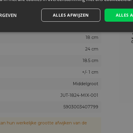
Kleur mix
Nee
ERGEVEN
ALLES AFWIJZEN
ALLES 
5
18 cm
24 cm
18.5 cm
+/- 1 cm
Middelgroot
JUT-1824-MIX-001
5903003407799
an hun werkelijke grootte afwijken van de