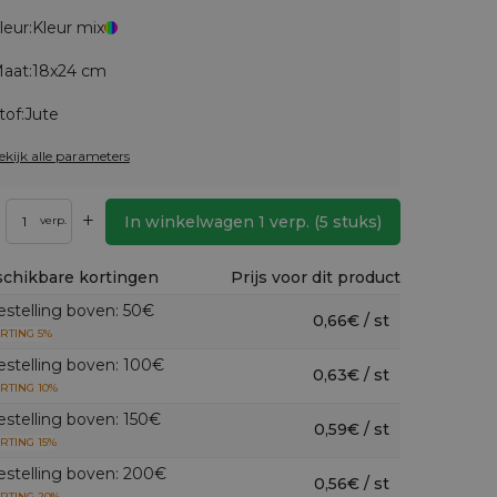
leur:
Kleur mix
aat:
18x24 cm
tof:
Jute
ekijk alle parameters
+
In winkelwagen
1
verp.
(
5
stuks)
verp.
chikbare kortingen
Prijs voor dit product
estelling boven: 50€
0,66€ / st
RTING 5%
estelling boven: 100€
0,63€ / st
RTING 10%
estelling boven: 150€
0,59€ / st
RTING 15%
estelling boven: 200€
0,56€ / st
RTING 20%