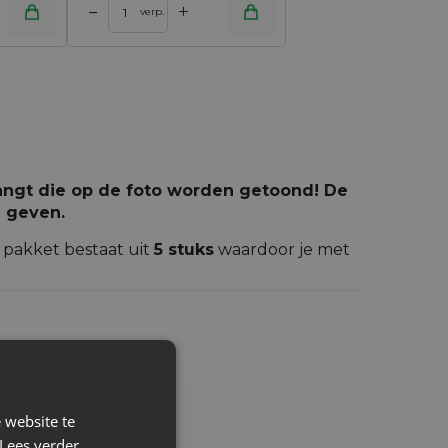
+
–
verp.
vangt die op de foto worden getoond! De
e geven.
 pakket bestaat uit
5
stuks
waardoor je met
an het soort stof echter worden ze
n touwtje. Jute bezit de natuurlijke
 veranderende omstandigheden voor jute
lende kleuren
zijn geverfd. Zo'n rijke keuze
 website te
Lees verder