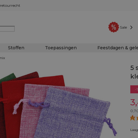
retourrecht
Sale
Stoffen
Toepassingen
Feestdagen & ge
mix
5 
kl
-
3
0,7
Laags