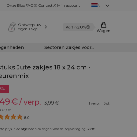
Onze Blog
FAQ
Contact
Mijn account
NL
Ontwerp uw
Korting:
0%
eigen zakje
Wagen
legenheden
Sectoren Zakjes voor...
stuks Jute zakjes 18 x 24 cm -
eurenmix
13%
,49
€
/ verp.
3,99
€
1 verp. = 5 st.
0
€ / st.
5.0
te prijs in de afgelopen 30 dagen vóór de prijsverlaging:
3,49
€
.