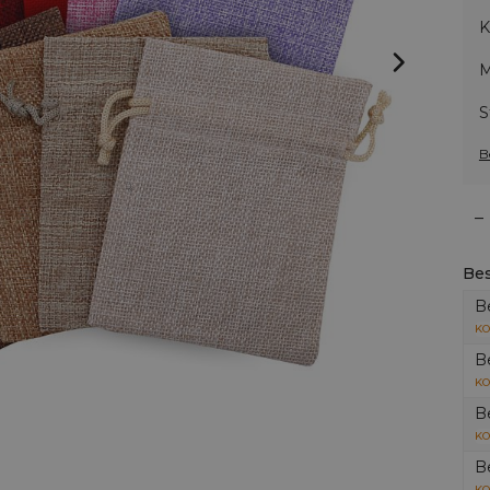
K
M
S
B
–
Bes
B
KO
B
KO
B
KO
B
KO