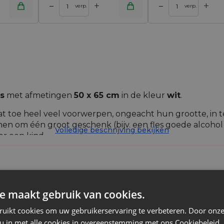
+
+
–
–
inkelwagen
Toevoegen aan winkelwagen
verp.
verp.
s
met afmetingen
50 x 65 cm
in de kleur
wit
.
at toe heel veel voorwerpen, ongeacht hun grootte, in t
en om één groot geschenk (bijv. een fles goede alcohol 
Volledige beschrijving bekijken
or een kind.
kmanier, dan zijn de grote organzazakjes de perfecte opl
 een praktische verpakking die past bij elk soort inhoud.
e maakt gebruik van cookies.
Organza
ruikt cookies om uw gebruikerservaring te verbeteren. Door onze
 u in met alle cookies in overeenstemming met ons Cookiebeleid.