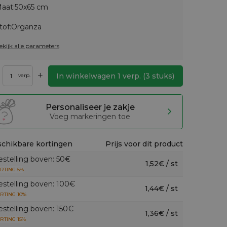
aat:
50x65 cm
tof:
Organza
ekijk alle parameters
+
In winkelwagen
1
verp.
(
3
stuks)
verp.
Personaliseer je zakje
Voeg markeringen toe
chikbare kortingen
Prijs voor dit product
estelling boven: 50€
1,52€ / st
RTING 5%
estelling boven: 100€
1,44€ / st
RTING 10%
estelling boven: 150€
1,36€ / st
RTING 15%