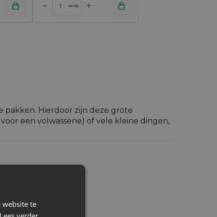
+
–
verp.
e pakken. Hierdoor zijn deze grote
voor een volwassene) of vele kleine dingen,
ossing - ze bieden veel ruimte en
 website te
Lees verder