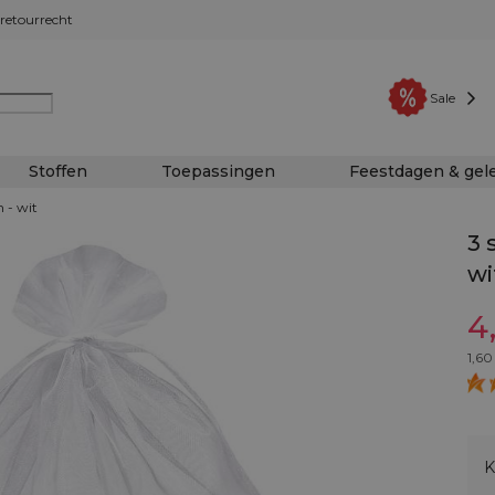
retourrecht
Sale
Stoffen
Toepassingen
Feestdagen & ge
 - wit
3 
wi
4
1,60
K