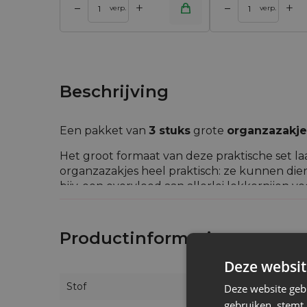
+
+
–
–
 winkelwagen
Toevoegen aan winkelwagen
Toevoegen aan w
verp.
verp.
Beschrijving
Een pakket van
3
stuks
grote
organzazakje
Het groot formaat van deze praktische set la
organzazakjes heel praktisch: ze kunnen dien
bijv. een overvloed aan allerlei lekkernijen vo
Als je op zoek bent naar een universele inpa
presenteren zich tegelijk heel elegant. Dit is
Productinformatie
Deze websit
Stof
Deze website geb
gebruiken, stemt