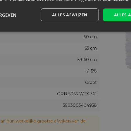
Wit
Nee
ERGEVEN
ALLES AFWIJZEN
ALLES 
3
50 cm
65 cm
59-60 cm
+/- 5%
Groot
ORB-5065-WTX-361
5903003404958
an hun werkelijke grootte afwijken van de