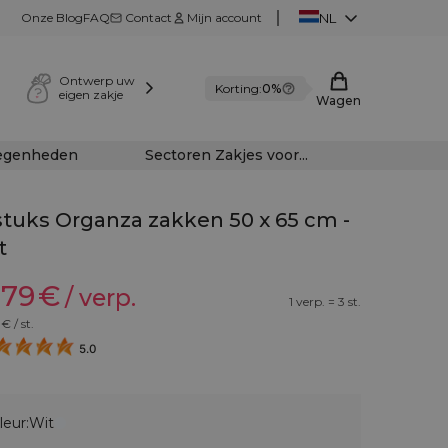
Onze Blog
FAQ
Contact
Mijn account
NL
Ontwerp uw
Korting:
0%
eigen zakje
Wagen
legenheden
Sectoren Zakjes voor...
stuks Organza zakken 50 x 65 cm -
t
,79
€
/ verp.
1 verp. = 3 st.
€ / st.
5.0
leur:
Wit