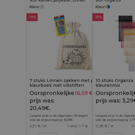
Stof: Katoen, polyester, Linnen
Stof: Organza
Kleur:
Kleur:
-19%
-15%
7 stuks Linnen zakken met print 30 x 40 cm -
10 stuks Organza 
kleurboek met viltstiften
kleurenmix
Oorspronkelijke
16,59
€
Huidige
Oorspronkelij
20,49
€
prijs was:
prijs is:
prijs was: 3,29
20,49€.
16,59€.
Laagste prijs in de afgelopen 30 dagen
Laagste prijs in de afgel
vóór de prijsverlaging:
16,59
€
.
vóór de prijsverlaging:
2,7
2,37
€ / st.
1 verp. = 7 st.
0,28
€ / st.
1 