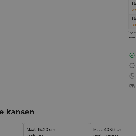
B
KO
B
KO
*
Kort
een 
ge kansen
Maat: 15x20 cm
Maat: 40x55 cm