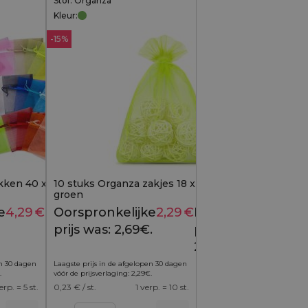
Stof: Organza
Kleur:
-15%
kken 40 x 55 cm - mix
10 stuks Organza zakjes 18 x 24 cm - neon
groen
e
4,29
€
Huidige
Oorspronkelijke
2,29
€
Huidige
5,19
€
2,69
€
prijs is:
prijs was: 2,69€.
prijs is:
4,29€.
2,29€.
en 30 dagen
Laagste prijs in de afgelopen 30 dagen
.
vóór de prijsverlaging:
2,29
€
.
erp. = 5 st.
0,23
€ / st.
1 verp. = 10 st.