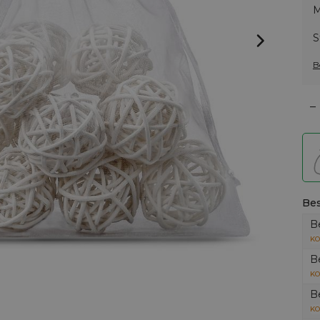
M
S
B
–
Bes
B
KO
B
KO
B
KO