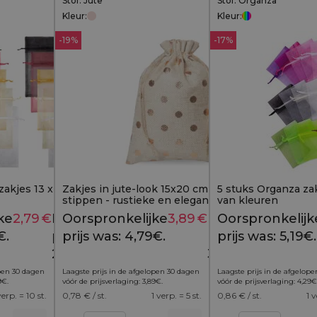
Stof: Jute
Stof: Organza
Kleur:
Kleur:
-19%
-17%
zakjes 13 x 27 cm -
Zakjes in jute-look 15x20 cm met gouden
5 stuks Organza za
stippen - rustieke en elegante
van kleuren
cadeauverpakking
ke
2,79
€
Huidige
Oorspronkelijke
3,89
€
Huidige
Oorspronkelijk
3,29
€
4,79
€
€.
prijs is:
prijs was: 4,79€.
prijs is:
prijs was: 5,19€.
2,79€.
3,89€.
open 30 dagen
Laagste prijs in de afgelopen 30 dagen
Laagste prijs in de afgelop
9
€
.
vóór de prijsverlaging:
3,89
€
.
vóór de prijsverlaging:
4,29
€
verp. = 10 st.
0,78
€ / st.
1 verp. = 5 st.
0,86
€ / st.
1 v