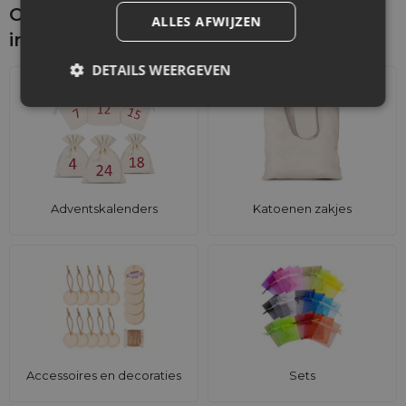
Ontdek wat je nog meer zou kunnen
ALLES AFWIJZEN
interesseren
DETAILS WEERGEVEN
Adventskalenders
Katoenen zakjes
Accessoires en decoraties
Sets