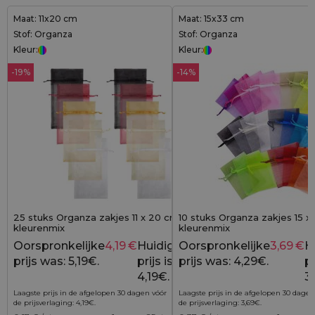
Maat: 11x20 cm
Maat: 15x33 cm
Stof: Organza
Stof: Organza
Kleur:
Kleur:
-19%
-14%
25 stuks Organza zakjes 11 x 20 cm -
10 stuks Organza zakjes 15 x
kleurenmix
kleurenmix
Oorspronkelijke
4,19
€
Huidige
Oorspronkelijke
3,69
€
H
5,19
€
prijs was: 5,19€.
prijs is:
prijs was: 4,29€.
pr
4,19€.
3
Laagste prijs in de afgelopen 30 dagen vóór
Laagste prijs in de afgelopen 30 dagen
de prijsverlaging:
4,19
€
.
de prijsverlaging:
3,69
€
.