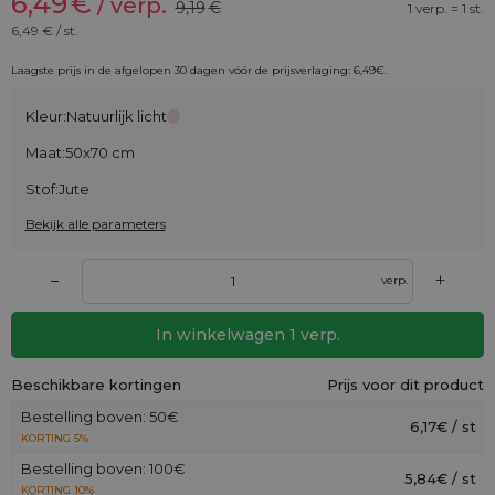
6,49
€
/ verp.
9,19
€
1 verp. = 1 st.
6,49
€ / st.
Laagste prijs in de afgelopen 30 dagen vóór de prijsverlaging:
6,49
€
.
Kleur:
Natuurlijk licht
Maat:
50x70 cm
Stof:
Jute
Bekijk alle parameters
+
–
verp.
In winkelwagen
1
verp.
Beschikbare kortingen
Prijs voor dit product
Bestelling boven: 50€
6,17€ / st
KORTING 5%
Bestelling boven: 100€
5,84€ / st
KORTING 10%