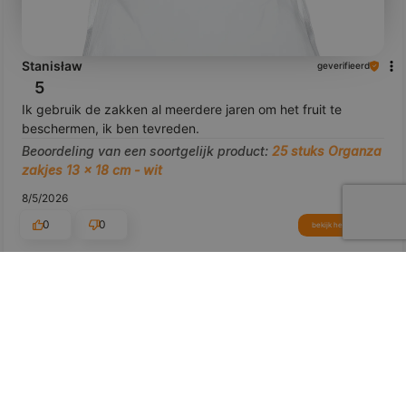
Stanisław
geverifieerd
5
Ik gebruik de zakken al meerdere jaren om het fruit te
beschermen, ik ben tevreden.
Beoordeling van een soortgelijk product:
25 stuks Organza
zakjes 13 x 18 cm - wit
8/5/2026
0
0
bekijk het product
Toon origineel
voorbeeld