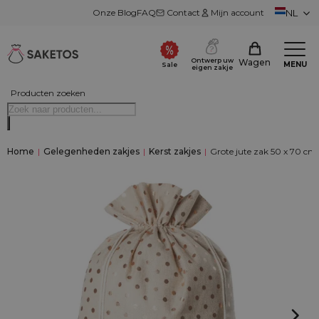
Onze Blog
FAQ
Contact
Mijn account
NL
Ontwerp uw
Wagen
MENU
Sale
eigen zakje
Producten zoeken
Home
|
Gelegenheden zakjes
|
Kerst zakjes
|
Grote jute zak 50 x 70 cm 