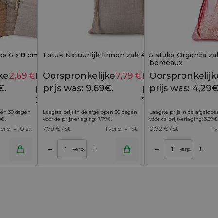
es 6 x 8 cm - kleurenmix
1 stuk Natuurlijk linnen zak 45 x 60 cm
5 stuks Organza za
bordeaux
ke
2,69
€
Huidige
Oorspronkelijke
7,79
€
Huidige
Oorspronkelijk
3,29
€
9,69
€
€.
prijs is:
prijs was: 9,69€.
prijs is:
prijs was: 4,29€
2,69€.
7,79€.
open 30 dagen
Laagste prijs in de afgelopen 30 dagen
Laagste prijs in de afgelop
9
€
.
vóór de prijsverlaging:
7,79
€
.
vóór de prijsverlaging:
3,59
€
.
verp. = 10 st.
7,79
€ / st.
1 verp. = 1 st.
0,72
€ / st.
1 v
+
+
–
–
inkelwagen
Toevoegen aan winkelwagen
verp.
verp.