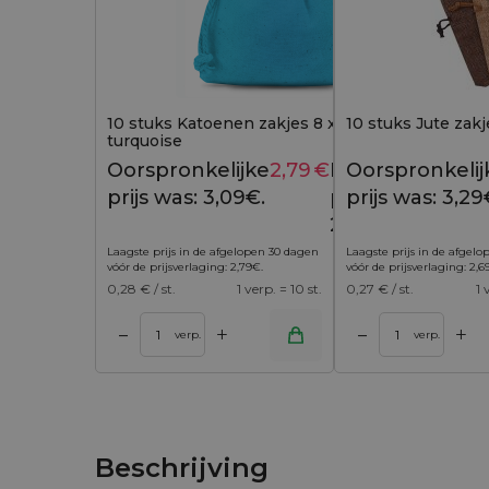
10 stuks Katoenen zakjes 8 x 10 cm -
10 stuks Jute zakj
turquoise
Oorspronkelijke
2,79
€
Huidige
Oorspronkelij
3,09
€
prijs was: 3,09€.
prijs is:
prijs was: 3,29
2,79€.
Laagste prijs in de afgelopen 30 dagen
Laagste prijs in de afgel
vóór de prijsverlaging:
2,79
€
.
vóór de prijsverlaging:
2,6
0,28
€ / st.
1 verp. = 10 st.
0,27
€ / st.
1 
+
+
–
–
 winkelwagen
Toevoegen aan winkelwagen
Toevoegen aan w
verp.
verp.
Beschrijving