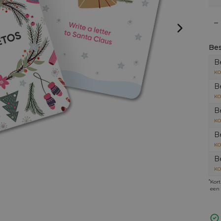
–
Bes
B
KO
B
KO
B
KO
B
KO
B
KO
*
Kort
een 