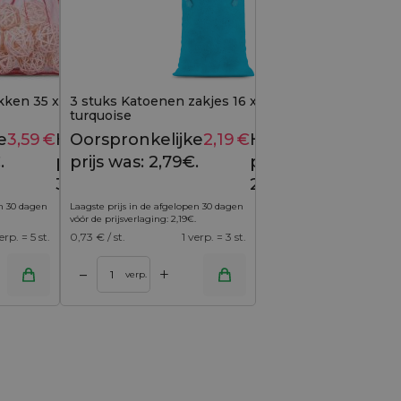
kken 35 x 50 cm -
3 stuks Katoenen zakjes 16 x 37 cm -
turquoise
e
3,59
€
Huidige
Oorspronkelijke
2,19
€
Huidige
4,29
€
2,79
€
.
prijs is:
prijs was: 2,79€.
prijs is:
3,59€.
2,19€.
en 30 dagen
Laagste prijs in de afgelopen 30 dagen
vóór de prijsverlaging:
2,19
€
.
erp. = 5 st.
0,73
€ / st.
1 verp. = 3 st.
+
–
verp.