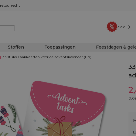
retourrecht
Sale
Stoffen
Toepassingen
Feestdagen & ge
|
33 stuks Taakkaarten voor de adventskalender (EN)
33
ad
2
0,0
M
B