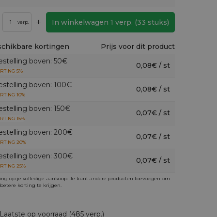
+
In winkelwagen
1
verp.
(
33
stuks)
verp.
chikbare kortingen
Prijs voor dit product
estelling boven: 50€
0,08€ / st
RTING 5%
estelling boven: 100€
0,08€ / st
RTING 10%
estelling boven: 150€
0,07€ / st
RTING 15%
estelling boven: 200€
0,07€ / st
RTING 20%
estelling boven: 300€
0,07€ / st
RTING 25%
ing op je volledige aankoop. Je kunt andere producten toevoegen om
betere korting te krijgen.
Laatste op voorraad (485 verp.)