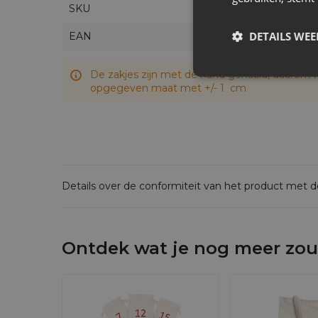
SKU
adventskalender kunnen een aanvulling zijn 
zijn de perfecte aanvulling op je DIY kinde
DETAILS WE
EAN
Elke kaart heeft een andere opdracht voor 
nemen aan de voorbereidingen voor Kerstmi
De zakjes zijn met de hand genaaid, daarom k
leuke tijd te hebben. Bestel uw set vandaag
opgegeven maat met +/- 1 cm
Details over de conformiteit van het product met 
Ontdek wat je nog meer zou