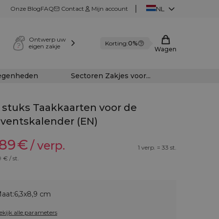
Onze Blog
FAQ
Contact
Mijn account
NL
Ontwerp uw
Korting:
0%
eigen zakje
Wagen
legenheden
Sectoren Zakjes voor...
 stuks Taakkaarten voor de
ventskalender (EN)
,89
€
/ verp.
1 verp. = 33 st.
9
€ / st.
aat:
6,3x8,9 cm
ekijk alle parameters