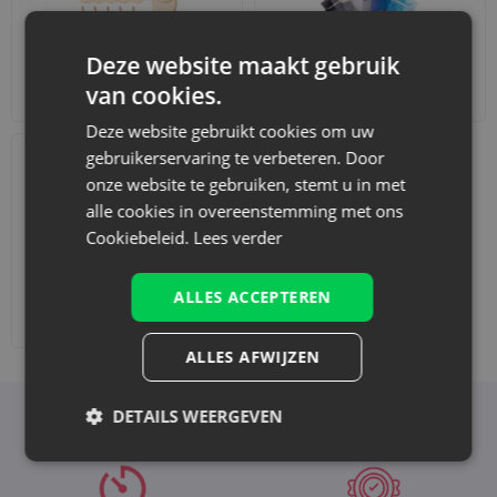
Deze website maakt gebruik
Accessoires en decoraties
Sets
van cookies.
Deze website gebruikt cookies om uw
gebruikerservaring te verbeteren. Door
onze website te gebruiken, stemt u in met
alle cookies in overeenstemming met ons
Cookiebeleid.
Lees verder
ALLES ACCEPTEREN
Afdrukken toevoegen
ALLES AFWIJZEN
DETAILS WEERGEVEN
Voordelen van het kiezen voor Saketos