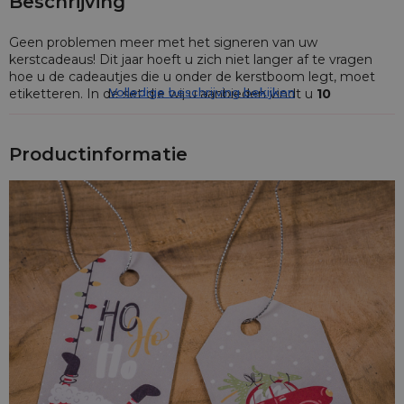
Beschrijving
Geen problemen meer met het signeren van uw
kerstcadeaus! Dit jaar hoeft u zich niet langer af te vragen
hoe u de cadeautjes die u onder de kerstboom legt, moet
Volledige beschrijving bekijken
etiketteren. In de set die wij u aanbieden vindt u
10
geschenkkaartjes / etiketten voor de kerst. Op de achterkant
van het kartonnen label kunt u dan de naam van de
begunstigde en een korte opdracht schrijven.
Productinformatie
De hier gepresenteerde
geschenkbadges
zijn perfect om
aan stoffen tassen en zakjes te hangen. Met dit product kunt
u in een handomdraai een mooi decor maken voor de
kerstgeschenken voor uw dierbaren.
De set bevat ook het touw dat nodig is om de
geschenkkaarten op te hangen. Het geheel is verder verpakt
in een decoratieve stoffen zak. Bij aankoop van 1 product
ontvangt u 10
cadeau-etiketten
- een willekeurige
mix van
ontwerpen
van de
etiketten
zoals op de foto's.