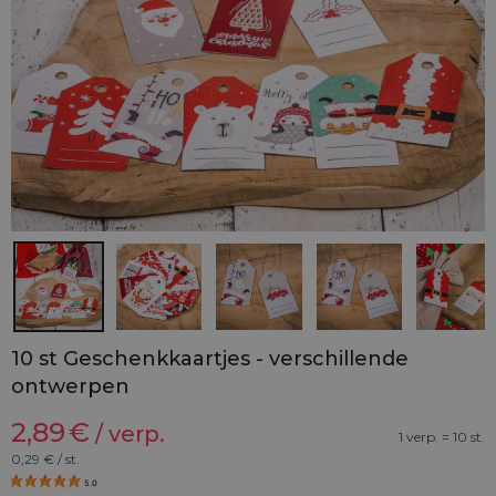
10 st Geschenkkaartjes - verschillende
ontwerpen
2,89
€
/ verp.
1 verp. = 10 st.
0,29
€ / st.
5.0