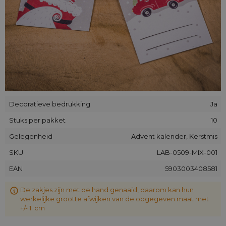
Decoratieve bedrukking
Ja
Stuks per pakket
10
Gelegenheid
Advent kalender, Kerstmis
SKU
LAB-0509-MIX-001
EAN
5903003408581
De zakjes zijn met de hand genaaid, daarom kan hun
werkelijke grootte afwijken van de opgegeven maat met
+/- 1 cm