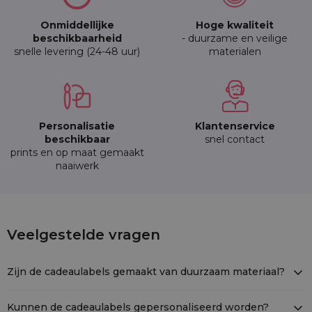
Onmiddellijke
Hoge kwaliteit
beschikbaarheid
- duurzame en veilige
snelle levering (24-48 uur)
materialen
Personalisatie
Klantenservice
beschikbaar
snel contact
prints en op maat gemaakt
naaiwerk
10 st Geschenkkaartjes - verschillende 
Veelgestelde vragen
LAB-0509-MIX-001
Zijn de cadeaulabels gemaakt van duurzaam materiaal?
Ja, de cadeaulabels zijn gemaakt van karton, een stevig en
bestendig materiaal.
Kunnen de cadeaulabels gepersonaliseerd worden?