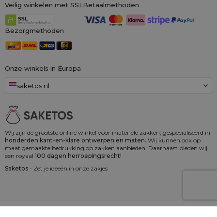
Veilig winkelen met SSL
Betaalmethoden
Bezorgmethoden
Onze winkels in Europa
saketos.nl
Wij zijn de grootste online winkel voor materiële zakken, gespecialiseerd in
honderden kant-en-klare ontwerpen en maten.
Wij kunnen ook op
maat gemaakte bedrukking op zakken aanbieden. Daarnaast bieden wij
een royaal
100 dagen herroepingsrecht!
Saketos
- Zet je ideeën in onze zakjes
© 2006 - 2026 SAKETOS