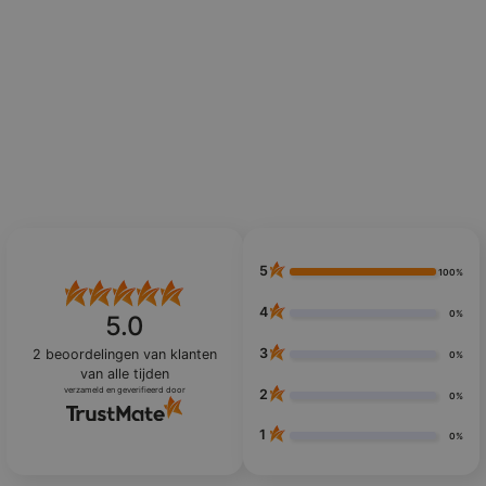
5
100%
4
0%
5.0
3
2
beoordelingen van klanten
0%
van alle tijden
verzameld en geverifieerd door
2
0%
1
0%