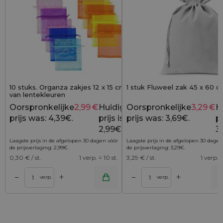
10 stuks. Organza zakjes 12 x 15 cm - mix
1 stuk Fluweel zak 45 x 60 cm
van lentekleuren
Oorspronkelijke
2,99
€
Huidige
Oorspronkelijke
3,29
€
H
4,39
€
prijs was: 4,39€.
prijs is:
prijs was: 3,69€.
pr
2,99€.
3
Laagste prijs in de afgelopen 30 dagen vóór
Laagste prijs in de afgelopen 30 dagen
de prijsverlaging:
2,99
€
.
de prijsverlaging:
3,29
€
.
0,30
€ / st.
1 verp. = 10 st.
3,29
€ / st.
1 verp. =
+
+
–
–
lwagen
Toevoegen aan winkelwagen
Toevoegen aan wi
verp.
verp.