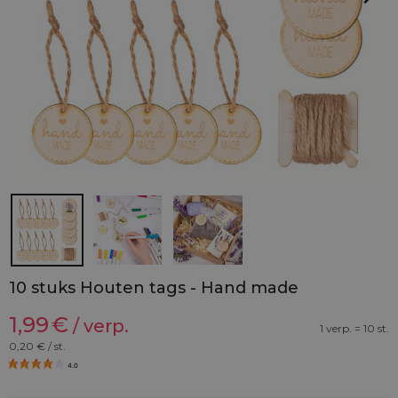
10 stuks Houten tags - Hand made
1,99
€
/ verp.
1 verp. = 10 st.
0,20
€ / st.
4.0