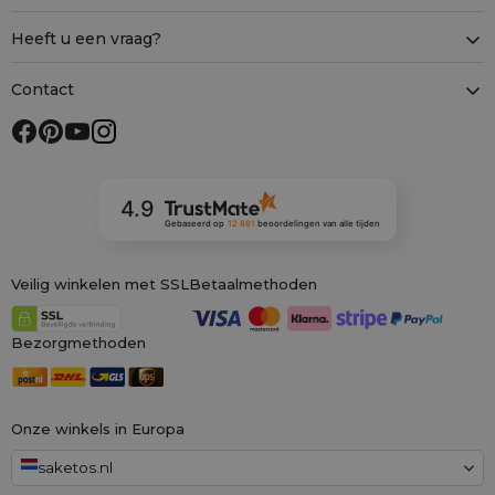
Heeft u een vraag?
Contact
4.9
Gebaseerd op
12 881
beoordelingen
van alle tijden
Veilig winkelen met SSL
Betaalmethoden
Bezorgmethoden
Onze winkels in Europa
saketos.nl