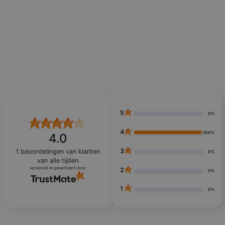
5
0%
4
100%
4.0
3
1
beoordelingen van klanten
0%
van alle tijden
verzameld en geverifieerd door
2
0%
1
0%