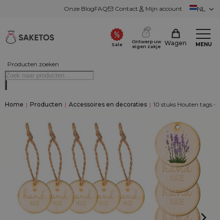
Onze Blog
FAQ
Contact
Mijn account
NL
Ontwerp uw
Wagen
MENU
Sale
eigen zakje
Producten zoeken
Home
|
Producten
|
Accessoires en decoraties
|
10 stuks Houten tags 