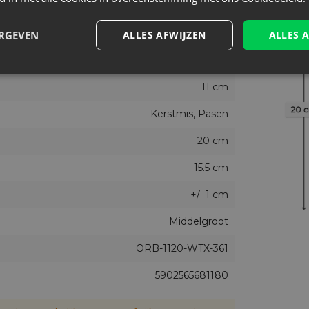
Wit
Nee
ERGEVEN
ALLES AFWIJZEN
ALLES 
25
11 cm
Kerstmis, Pasen
20 cm
15.5 cm
+/- 1 cm
Middelgroot
ORB-1120-WTX-361
5902565681180