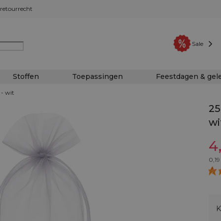
retourrecht
Sale
Stoffen
Toepassingen
Feestdagen & ge
 - wit
25
wi
4
0,19
K