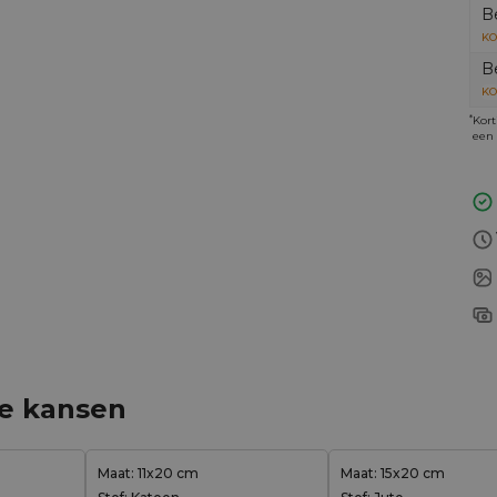
B
KO
B
KO
*
Kort
een 
ge kansen
Maat: 11x20 cm
Maat: 15x20 cm