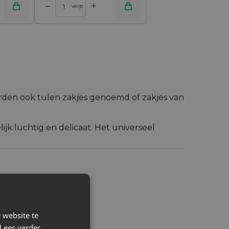
+
–
verp.
rden ook tulen zakjes genoemd of zakjes van
lijk luchtig en delicaat. Het universeel
pen, maar ook kaarsjes of parfumflesjes.
t stijlvol in en bovendien wordt nog vóór het
 website te
Lees verder