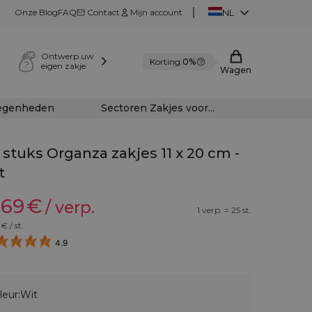
Onze Blog
FAQ
Contact
Mijn account
NL
Ontwerp uw
Korting:
0%
eigen zakje
Wagen
legenheden
Sectoren Zakjes voor...
 stuks Organza zakjes 11 x 20 cm -
t
,69
€
/ verp.
1 verp. = 25 st.
€ / st.
4.9
leur:
Wit