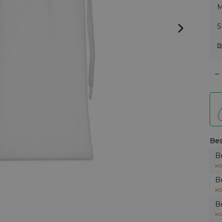
M
S
B
–
Bes
B
KO
B
KO
B
KO