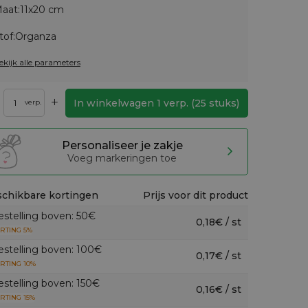
aat:
11x20 cm
tof:
Organza
ekijk alle parameters
+
In winkelwagen
1
verp.
(
25
stuks)
verp.
Personaliseer je zakje
Voeg markeringen toe
chikbare kortingen
Prijs voor dit product
estelling boven: 50€
0,18€ / st
RTING 5%
estelling boven: 100€
0,17€ / st
RTING 10%
estelling boven: 150€
0,16€ / st
RTING 15%