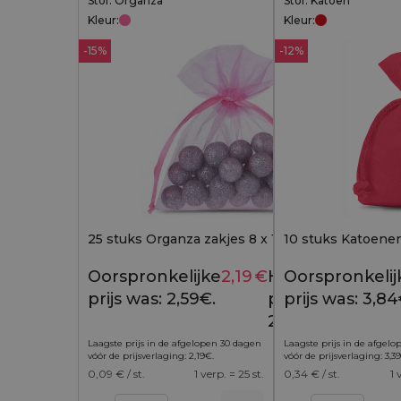
Stof: Organza
Stof: Katoen
Kleur:
Kleur:
-15%
-12%
25 stuks Organza zakjes 8 x 10 cm - roze
10 stuks Katoenen 
Oorspronkelijke
2,19
€
Huidige
Oorspronkelij
2,59
€
prijs was: 2,59€.
prijs is:
prijs was: 3,84
2,19€.
Laagste prijs in de afgelopen 30 dagen
Laagste prijs in de afgel
vóór de prijsverlaging:
2,19
€
.
vóór de prijsverlaging:
3,39
0,09
€ / st.
1 verp. = 25 st.
0,34
€ / st.
1 