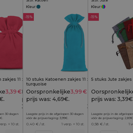
Stof: Katoen
Stof: Jute
Kleur:
Kleur:
-15%
-15%
zakjes 11 x 14 cm - rood
10 stuks Katoenen zakjes 11 x 20 cm -
5 stuks Jute zakjes
turquoise
ke
3,39
€
Huidige
Oorspronkelijke
3,99
€
Huidige
Oorspronkelijk
3,84
€
4,69
€
€.
prijs is:
prijs was: 4,69€.
prijs is:
prijs was: 3,39€
3,39€.
3,99€.
open 30 dagen
Laagste prijs in de afgelopen 30 dagen
Laagste prijs in de afgelop
€
.
vóór de prijsverlaging:
3,99
€
.
vóór de prijsverlaging:
2,89
€
verp. = 10 st.
0,40
€ / st.
1 verp. = 10 st.
0,58
€ / st.
1 v