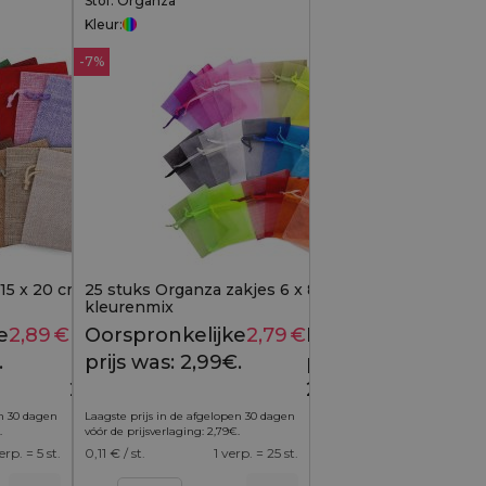
Stof: Organza
Kleur:
-7%
 15 x 20 cm - kleurenmix
25 stuks Organza zakjes 6 x 8 cm -
kleurenmix
e
2,89
€
Huidige
Oorspronkelijke
2,79
€
Huidige
3,39
€
2,99
€
.
prijs is:
prijs was: 2,99€.
prijs is:
2,89€.
2,79€.
en 30 dagen
Laagste prijs in de afgelopen 30 dagen
.
vóór de prijsverlaging:
2,79
€
.
erp. = 5 st.
0,11
€ / st.
1 verp. = 25 st.