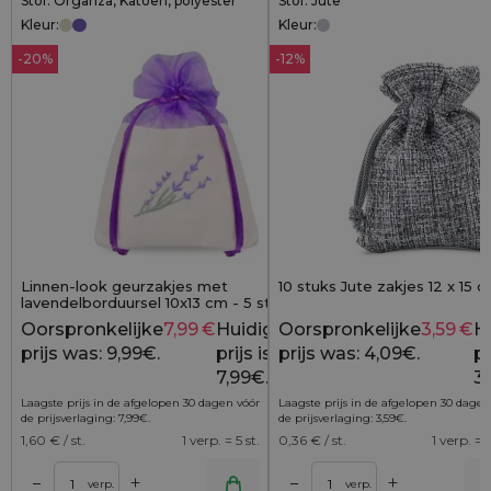
Stof: Organza, Katoen, polyester
Stof: Jute
Kleur:
Kleur:
-20%
-12%
Linnen-look geurzakjes met
10 stuks Jute zakjes 12 x 15 cm
lavendelborduursel 10x13 cm - 5 stuks -
tijdloos elegant
Oorspronkelijke
7,99
€
Huidige
Oorspronkelijke
3,59
€
H
9,99
€
prijs was: 9,99€.
prijs is:
prijs was: 4,09€.
pr
7,99€.
3,
Laagste prijs in de afgelopen 30 dagen vóór
Laagste prijs in de afgelopen 30 dagen
de prijsverlaging:
7,99
€
.
de prijsverlaging:
3,59
€
.
1,60
€ / st.
1 verp. = 5 st.
0,36
€ / st.
1 verp. = 1
+
+
–
–
lwagen
Toevoegen aan winkelwagen
Toevoegen aan wi
verp.
verp.