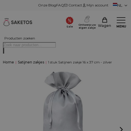
Onze Blog
FAQ
Contact
Mijn account
NL
Ontwerp uw
Wagen
MENU
Sale
eigen zakje
Producten zoeken
Home
|
Satijnen zakjes
|
1 stuk Satijnen zakje 16 x 37 cm - zilver