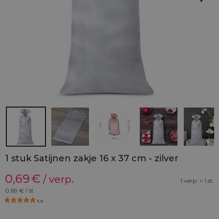
1 stuk Satijnen zakje 16 x 37 cm - zilver
0,69
€
/ verp.
1 verp. = 1 st.
0,69
€ / st.
5.0