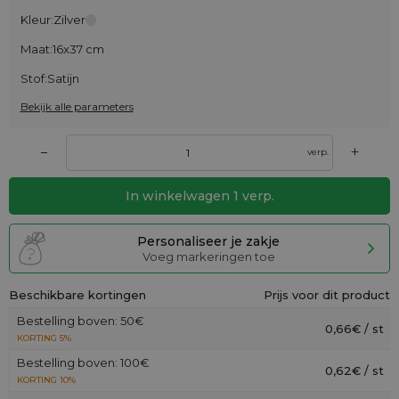
Kleur:
Zilver
Maat:
16x37 cm
Stof:
Satijn
Bekijk alle parameters
+
–
verp.
In winkelwagen
1
verp.
Personaliseer je zakje
Voeg markeringen toe
Beschikbare kortingen
Prijs voor dit product
Bestelling boven: 50€
0,66€ / st
KORTING 5%
Bestelling boven: 100€
0,62€ / st
KORTING 10%