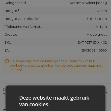
Gelegenheid
Kerstmis, Valentijnsdag
Hoogte *
37 cm
Hoogte van trekstrip *
31.5 - 32.5 cm
* Tolerantie van formaten
+/- 1 cm
Grootte
Middelgroot
SKU
SAT-1637-SXX-402
EAN
5903003410560
De zakjes zijn met de hand genaaid, daarom kan hun
werkelijke grootte afwijken van de opgegeven maat met
+/- 1 cm
Details over de conformiteit van het product met de
regelgeving: Productverantwoordelijkheid
Deze website maakt gebruik
van cookies.
Ontdek wat je nog meer zou kunnen