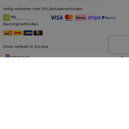
Veilig winkelen met SSL
Betaalmethoden
Bezorgmethoden
Onze winkels in Europa
saketos.nl
Wij zijn de grootste online winkel voor materiële zakken, gespecialiseerd in
honderden kant-en-klare ontwerpen en maten.
Wij kunnen ook op
maat gemaakte bedrukking op zakken aanbieden. Daarnaast bieden wij
een royaal
100 dagen herroepingsrecht!
Saketos
- Zet je ideeën in onze zakjes