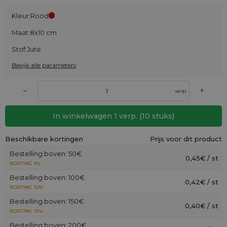
Kleur:
Rood
Maat:
8x10 cm
Stof:
Jute
Bekijk alle parameters
+
–
verp.
In winkelwagen
1
verp.
(
10
stuks)
Beschikbare kortingen
Prijs voor dit product
Bestelling boven: 50€
0,45€ / st
KORTING 5%
Bestelling boven: 100€
0,42€ / st
KORTING 10%
Bestelling boven: 150€
0,40€ / st
KORTING 15%
Bestelling boven: 200€