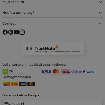
Mijn account
Heeft u een vraag?
Contact
4.9
Gebaseerd op
12 892
beoordelingen
van alle tijden
Veilig winkelen met SSL
Betaalmethoden
Bezorgmethoden
Onze winkels in Europa
saketos.nl