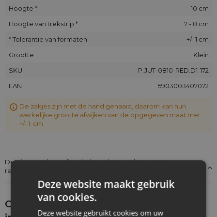
Hoogte *
10 cm
Hoogte van trekstrip *
7 - 8 cm
* Tolerantie van formaten
+/- 1 cm
Grootte
Klein
SKU
P.JUT-0810-RED.D1-172
EAN
5903003407072
De zakjes zijn met de hand genaaid, daarom kan hun
werkelijke grootte afwijken van de opgegeven maat met
+/- 1 cm
Details over de conformiteit van het product met de
regelgeving: Productverantwoordelijkheid
Deze website maakt gebruik
van cookies.
Ontdek wat je nog meer zou kunnen
Deze website gebruikt cookies om uw