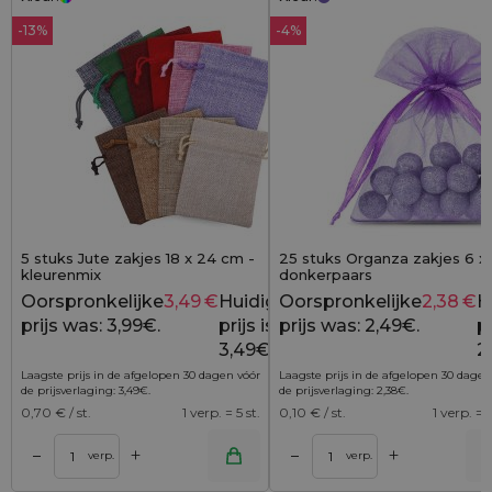
-13%
-4%
5 stuks Jute zakjes 18 x 24 cm -
25 stuks Organza zakjes 6 x
kleurenmix
donkerpaars
Oorspronkelijke
3,49
€
Huidige
Oorspronkelijke
2,38
€
H
3,99
€
prijs was: 3,99€.
prijs is:
prijs was: 2,49€.
pr
3,49€.
2
Laagste prijs in de afgelopen 30 dagen vóór
Laagste prijs in de afgelopen 30 dagen
de prijsverlaging:
3,49
€
.
de prijsverlaging:
2,38
€
.
0,70
€ / st.
1 verp. = 5 st.
0,10
€ / st.
1 verp. = 2
+
+
–
–
lwagen
Toevoegen aan winkelwagen
Toevoegen aan wi
verp.
verp.