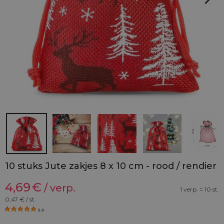
10 stuks Jute zakjes 8 x 10 cm - rood / rendier
4,69
€
/ verp.
1 verp. = 10 st.
0,47
€ / st.
5.0