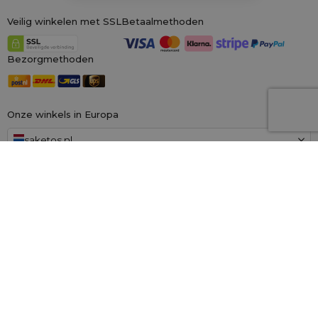
Veilig winkelen met SSL
Betaalmethoden
Bezorgmethoden
Onze winkels in Europa
saketos.nl
Wij zijn de grootste online winkel voor materiële zakken, gespecialiseerd in
honderden kant-en-klare ontwerpen en maten.
Wij kunnen ook op
maat gemaakte bedrukking op zakken aanbieden. Daarnaast bieden wij
een royaal
100 dagen herroepingsrecht!
Saketos
- Zet je ideeën in onze zakjes