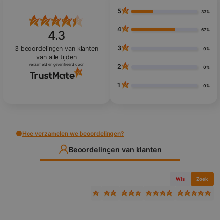
5
33%
4
67%
4.3
3
3
beoordelingen van klanten
0%
van alle tijden
verzameld en geverifieerd door
2
0%
1
0%
Hoe verzamelen we beoordelingen?
Beoordelingen van klanten
Wis
Zoek