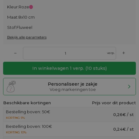
Kleur:
Roze
Maat:
8x10 cm
Stof:
Fluweel
Bekijk alle parameters
+
–
verp.
In winkelwagen
1
verp.
(
10
stuks)
Personaliseer je zakje
Voeg markeringen toe
Beschikbare kortingen
Prijs voor dit product
Bestelling boven: 50€
0,26€ / st
KORTING 5%
Bestelling boven: 100€
0,24€ / st
KORTING 10%