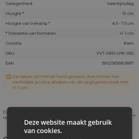
Gelegenheid
Valentijnsdag
Hoogte *
10 cm
Hoogte van trekstrip *
6.5 - 7.5 cm
* Tolerantie van formaten
+/- 1 cm
Grootte
Klein
SKU
VVT-0810-LPK-092
EAN
5902565683887
De zakjes zijn met de hand genaaid, daarom kan hun
werkelijke grootte afwijken van de opgegeven maat met
+/- 1 cm
Details over de conformiteit van het product met de
regelgeving: Productverantwoordelijkheid
Deze website maakt gebruik
van cookies.
Ontdek wat je nog meer zou kunnen