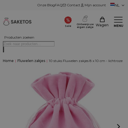
Onze Blog
FAQ
Contact
Mijn account
NL
Ontwerp uw
Wagen
MENU
Sale
eigen zakje
Producten zoeken
Home
|
Fluwelen zakjes
|
10 stuks Fluwelen zakjes 8 x 10 cm - lichtroze