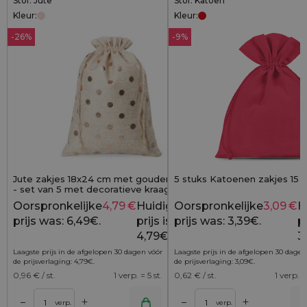
Stof: Jute
Stof: Katoen
Kleur:
Kleur:
-26%
-9%
Jute zakjes 18x24 cm met gouden stippen
5 stuks Katoenen zakjes 15 
- set van 5 met decoratieve kraag
Oorspronkelijke
4,79
€
Huidige
Oorspronkelijke
3,09
€
H
6,49
€
prijs was: 6,49€.
prijs is:
prijs was: 3,39€.
pr
4,79€.
3
Laagste prijs in de afgelopen 30 dagen vóór
Laagste prijs in de afgelopen 30 dagen
de prijsverlaging:
4,79
€
.
de prijsverlaging:
3,09
€
.
0,96
€ / st.
1 verp. = 5 st.
0,62
€ / st.
1 verp. =
+
+
–
–
lwagen
Toevoegen aan winkelwagen
Toevoegen aan wi
verp.
verp.