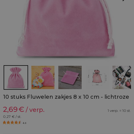
10 stuks Fluwelen zakjes 8 x 10 cm - lichtroze
2,69
€
/ verp.
1 verp. = 10 st.
0,27
€ / st.
4.3