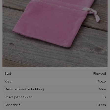
een gift voor iemand van wie we houden of voor een
geschenk ter gelegenheid van een jubileum of ander
feestelijk evenement.
We bevelen onze zakjes van velours aan als een bijzondere
verpakkingswijze voor een geschenk of als een decoratieve
verpakking voor alledaagse artikelen.We bevelen onze zakjes
van velours aan als een bijzondere verpakkingswijze voor een
geschenk of als een decoratieve verpakking voor alledaagse
artikelen.
Stof
Fluweel
Kleur
Roze
Decoratieve bedrukking
Nee
Stuks per pakket
10
Breedte *
8 cm