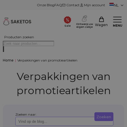
Onze Blog
FAQ
Contact
Mijn account
NL
Ontwerp uw
Wagen
MENU
Sale
eigen zakje
Producten zoeken
Home
|
Verpakkingen van promotieartikelen
Verpakkingen van
promotieartikelen
Zoeken naar:
Zoeken