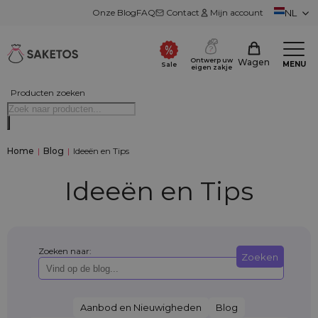
Onze Blog
FAQ
Contact
Mijn account
NL
Ontwerp uw
Wagen
MENU
Sale
eigen zakje
Producten zoeken
Home
|
Blog
|
Ideeën en Tips
Ideeën en Tips
Zoeken naar:
Zoeken
Aanbod en Nieuwigheden
Blog