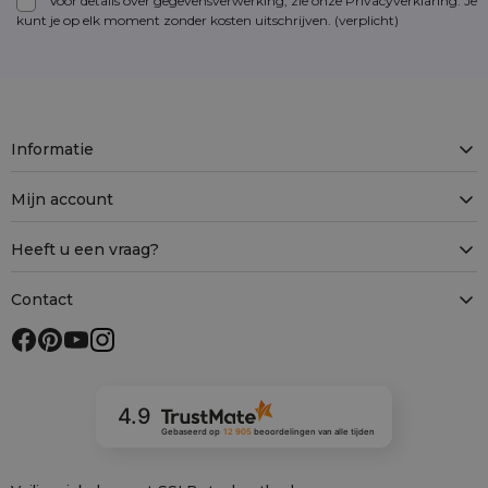
Voor details over gegevensverwerking, zie onze Privacyverklaring. Je
kunt je op elk moment zonder kosten
uitschrijven
. (verplicht)
Informatie
Mijn account
Heeft u een vraag?
Contact
4.9
Gebaseerd op
12 905
beoordelingen
van alle tijden