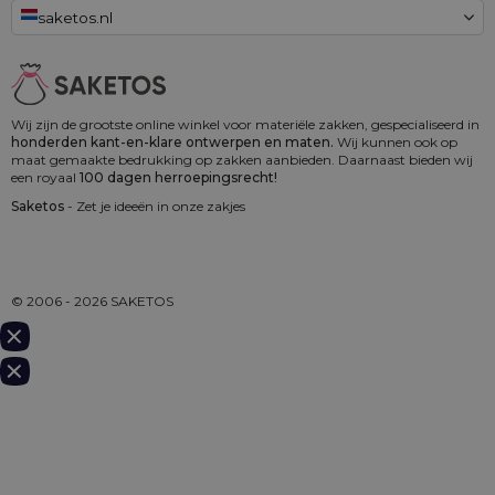
saketos.nl
Wij zijn de grootste online winkel voor materiële zakken, gespecialiseerd in
honderden kant-en-klare ontwerpen en maten.
Wij kunnen ook op
maat gemaakte bedrukking op zakken aanbieden. Daarnaast bieden wij
een royaal
100 dagen herroepingsrecht!
Saketos
- Zet je ideeën in onze zakjes
© 2006 - 2026 SAKETOS