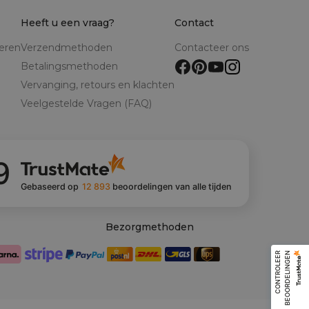
Heeft u een vraag?
Contact
reren
Verzendmethoden
Contacteer ons
Betalingsmethoden
Vervanging, retours en klachten
Veelgestelde Vragen (FAQ)
9
Gebaseerd op
12 893
beoordelingen
van alle tijden
Bezorgmethoden
C
O
N
T
R
O
L
E
E
R
B
E
O
O
R
D
E
L
I
N
G
E
N