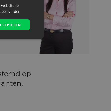
 website te
Lees verder
ACCEPTEREN
estemd op
lanten.