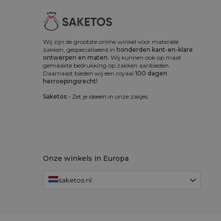
Wij zijn de grootste online winkel voor materiële
zakken, gespecialiseerd in
honderden kant-en-klare
ontwerpen en maten.
Wij kunnen ook op maat
gemaakte bedrukking op zakken aanbieden.
Daarnaast bieden wij een royaal
100 dagen
herroepingsrecht!
Saketos
- Zet je ideeën in onze zakjes
Onze winkels in Europa
saketos.nl