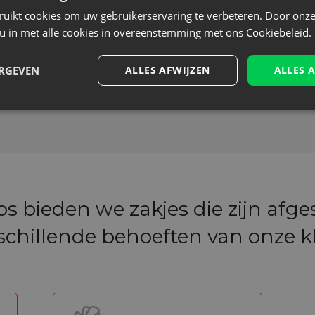
ruikt cookies om uw gebruikerservaring te verbeteren. Door onze
+49 1512 4025 113
 u in met alle cookies in overeenstemming met ons Cookiebeleid.
info@saketos.nl
ERGEVEN
ALLES AFWIJZEN
ALLES 
Contactformulier
tos bieden we zakjes die zijn afg
schillende behoeften van onze k