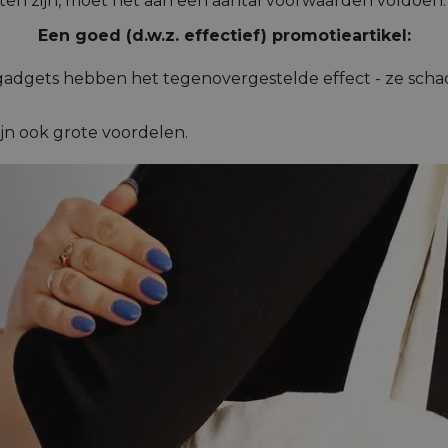
laten zijn, moet het aan een aantal voorwaarden voldoen:
Een goed (d.w.z. effectief) promotieartikel:
gadgets hebben het tegenovergestelde effect - ze schade
ijn ook grote voordelen.