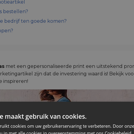
otieartikel
 bestellen?
je bedrijf ten goede komen?
kopen?
as
met een gepersonaliseerde print een uitstekend promo
etingartikel zijn dat de investering waard is! Bekijk voo
e inspireren!
e maakt gebruik van cookies.
ruikt cookies om uw gebruikerservaring te verbeteren. Door onze
 u in met alle cookies in overeenstemming met ons Cookiebeleid.