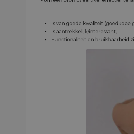
- om een promotieartikel effectief te 
Is van goede kwaliteit (goedkope 
Is aantrekkelijk/interessant,
Functionaliteit en bruikbaarheid z