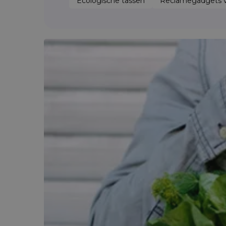
Ecologische tassen
Reclamegadgets v