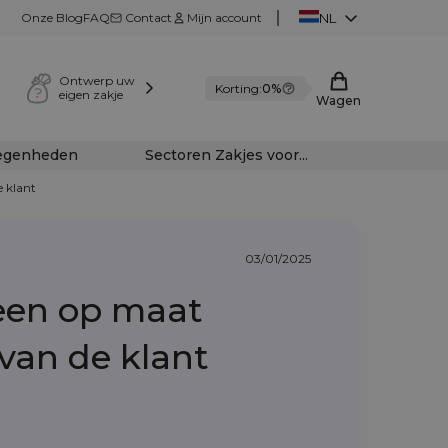
Onze Blog
FAQ
Contact
Mijn account
NL
Ontwerp uw
Korting:
0%
eigen zakje
Wagen
legenheden
Sectoren Zakjes voor...
 klant
03/01/2025
een op maat
van de klant