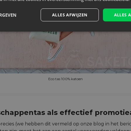
ERGEVEN
ALLES AFWIJZEN
ALLES 
Eco tas 100% katoen
chappentas
als effectief promotie
ecies (we hebben dit vermeld op onze blog in het beri