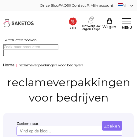
Onze Blog
FAQ
Contact
Mijn account
NL
Ontwerp uw
Wagen
MENU
Sale
eigen zakje
Producten zoeken
Home
|
reclameverpakkingen voor bedrijven
reclameverpakkingen
voor bedrijven
Zoeken naar:
Zoeken