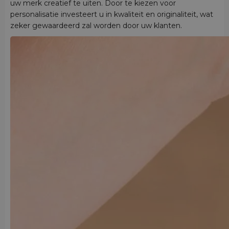
uw merk creatief te uiten. Door te kiezen voor
personalisatie investeert u in kwaliteit en originaliteit, wat
zeker gewaardeerd zal worden door uw klanten.