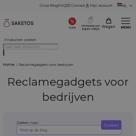
Onze Blog
FAQ
Contact
Mijn account
NL
Ontwerp uw
Wagen
MENU
Sale
eigen zakje
Producten zoeken
Home
|
Reclamegadgets voor bedrijven
Reclamegadgets voor
bedrijven
Zoeken naar:
Zoeken