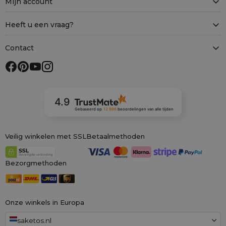
Mijn account
Heeft u een vraag?
Contact
4.9
Gebaseerd op
12 886
beoordelingen
van alle tijden
Veilig winkelen met SSL
Betaalmethoden
Bezorgmethoden
Onze winkels in Europa
saketos.nl