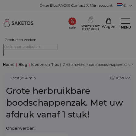
Onze Blog
FAQ
Contact
Mijn account
NL
Ontwerp uw
Wagen
MENU
Sale
eigen zakje
Producten zoeken
Home
|
Blog
|
Ideeën en Tips
|
Grote herbruikbare boodschappenzak. Met
Leestijd: 4 min
12/08/2022
Grote herbruikbare
boodschappenzak. Met uw
afdruk vanaf 1 stuk!
Onderwerpen: