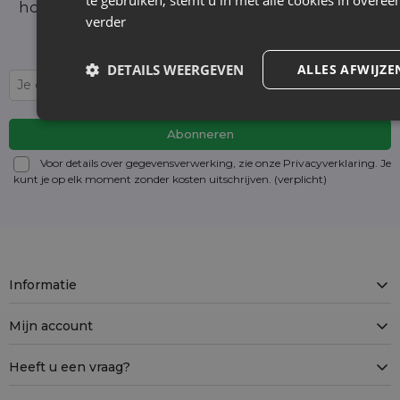
te gebruiken, stemt u in met alle cookies in over
hoogte van het laatste nieuws en aanbiedingen
verder
Wij informeren en tonen nieuws - zonder
onnodige spam. Blijf regelmatig bij ons!
DETAILS WEERGEVEN
ALLES AFWIJZE
Voor details over gegevensverwerking, zie onze Privacyverklaring. Je
kunt je op elk moment zonder kosten
uitschrijven
. (verplicht)
Informatie
Mijn account
Heeft u een vraag?