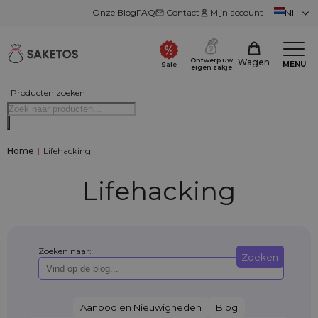
Onze Blog
FAQ
Contact
Mijn account
NL
Ontwerp uw
Wagen
MENU
Sale
eigen zakje
Producten zoeken
Home
|
Lifehacking
Lifehacking
Zoeken naar:
Zoeken
Aanbod en Nieuwigheden
Blog