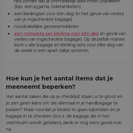
reis zonder dat je onmiddellijk alles moet uitpakken
(bijv. een pyjama, toiletartikelen)
een kledingset voor één dag (in het geval van verlies
van je ingecheckte bagage)
noodzakelijke geneesmiddelen
een complete set kleding voor één dag
(in geval van
verlies van ingecheckte bagage).
Op dezelfde manier
kunt u alle bagage en kleding sets voor elke dag van
de week in een apart zakje sorteren.
Hoe kun je het aantal items dat je
meeneemt beperken?
Het aantal zaken die op je checklijst staan, is te groot en
je ziet geen kans om die allemaal in je handbagage te
passen? Maar voordat je beslist te gaan bijbetalen en je
bagage in te checken (d.w.z. de bagage die in het
vrachtruim wordt geladen), denk er nog eens goed over
na.