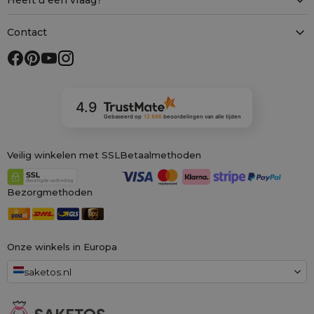
Contact
4.9
Gebaseerd op
12 886
beoordelingen
van alle tijden
Veilig winkelen met SSL
Betaalmethoden
Bezorgmethoden
Onze winkels in Europa
saketos.nl