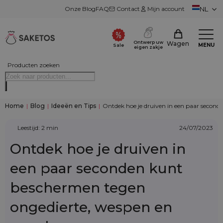
Onze Blog
FAQ
Contact
Mijn account
NL
Ontwerp uw
Wagen
MENU
Sale
eigen zakje
Producten zoeken
Home
|
Blog
|
Ideeën en Tips
|
Ontdek hoe je druiven in een paar second
Leestijd: 2 min
24/07/2023
Ontdek hoe je druiven in
een paar seconden kunt
beschermen tegen
ongedierte, wespen en