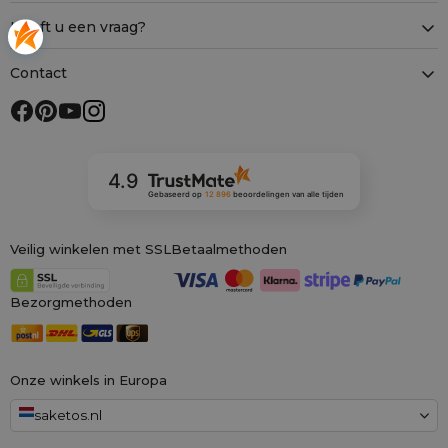
Heeft u een vraag?
Contact
4.9
Gebaseerd op
12 896
beoordelingen
van alle tijden
Veilig winkelen met SSL
Betaalmethoden
Bezorgmethoden
Onze winkels in Europa
saketos.nl