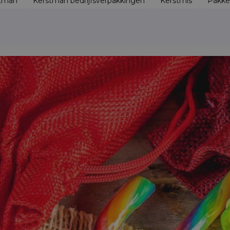
stman
Kerstman bedrijfsverpakkingen
Kerstmis
Pakke