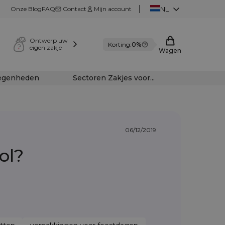
Onze Blog
FAQ
Contact
Mijn account
NL
Ontwerp uw
Korting:
0%
eigen zakje
Wagen
legenheden
Sectoren Zakjes voor...
06/12/2019
ol?