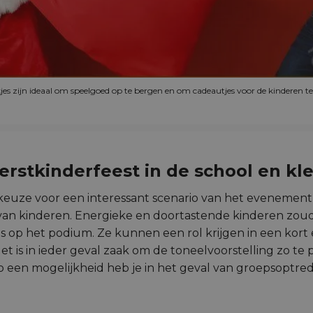
jes zijn ideaal om speelgoed op te bergen en om cadeautjes voor de kinderen t
erstkinderfeest in de school en kl
keuze voor een interessant scenario van het evenement 
e van kinderen. Energieke en doortastende kinderen zo
ns op het podium. Ze kunnen een rol krijgen in een kor
et is in ieder geval zaak om de toneelvoorstelling zo t
en mogelijkheid heb je in het geval van groepsoptrede