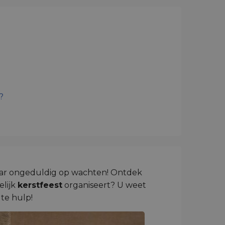
?
jaar ongeduldig op wachten! Ontdek
lijk
kerstfeest
organiseert? U weet
te hulp!