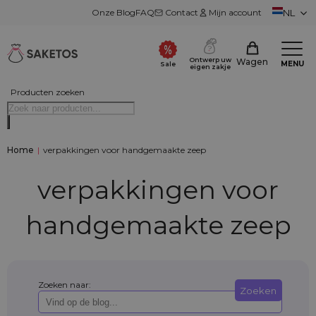
Onze Blog
FAQ
Contact
Mijn account
NL
Ontwerp uw
Wagen
MENU
Sale
eigen zakje
Producten zoeken
Home
|
verpakkingen voor handgemaakte zeep
verpakkingen voor
handgemaakte zeep
Zoeken naar:
Zoeken