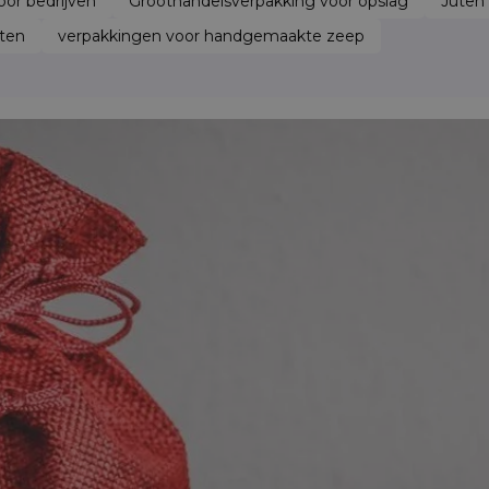
or bedrijven
Groothandelsverpakking voor opslag
Juten 
ten
verpakkingen voor handgemaakte zeep