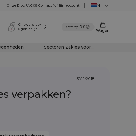
Onze Blog
FAQ
Contact
Mijn account
NL
Ontwerp uw
Korting:
0%
eigen zakje
Wagen
legenheden
Sectoren Zakjes voor...
31/12/2018
es verpakken?