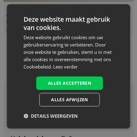
Leestijd: 4 min
27/07/2023
Vakantiesouvenirs - interessante ideeën om ze te
Deze website maakt gebruik
bewaren
van cookies.
Lees verder
Deze website gebruikt cookies om uw
gebruikerservaring te verbeteren. Door
onze website te gebruiken, stemt u in met
alle cookies in overeenstemming met ons
Cookiebeleid.
Lees verder
ALLES ACCEPTEREN
Waarmee kan ik je
ALLES AFWIJZEN
helpen?
DETAILS WEERGEVEN