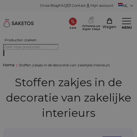
Onze Blog
FAQ
Contact
Mijn account
NL
Ontwerp uw
Wagen
MENU
Sale
eigen zakje
Producten zoeken
Home
|
Stoffen zakjes in de decoratie van zakelijke interieurs
Stoffen zakjes in de
decoratie van zakelijke
interieurs