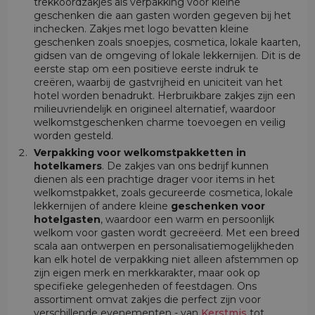
trekkoordzakjes als verpakking voor kleine
geschenken die aan gasten worden gegeven bij het
inchecken. Zakjes met logo bevatten kleine
geschenken zoals snoepjes, cosmetica, lokale kaarten,
gidsen van de omgeving of lokale lekkernijen. Dit is de
eerste stap om een positieve eerste indruk te
creëren, waarbij de gastvrijheid en uniciteit van het
hotel worden benadrukt. Herbruikbare zakjes zijn een
milieuvriendelijk en origineel alternatief, waardoor
welkomstgeschenken charme toevoegen en veilig
worden gesteld.
Verpakking voor welkomstpakketten in
hotelkamers
. De zakjes van ons bedrijf kunnen
dienen als een prachtige drager voor items in het
welkomstpakket, zoals gecureerde cosmetica, lokale
lekkernijen of andere kleine
geschenken voor
hotelgasten
, waardoor een warm en persoonlijk
welkom voor gasten wordt gecreëerd. Met een breed
scala aan ontwerpen en personalisatiemogelijkheden
kan elk hotel de verpakking niet alleen afstemmen op
zijn eigen merk en merkkarakter, maar ook op
specifieke gelegenheden of feestdagen. Ons
assortiment omvat zakjes die perfect zijn voor
verschillende evenementen - van
Kerstmis
tot