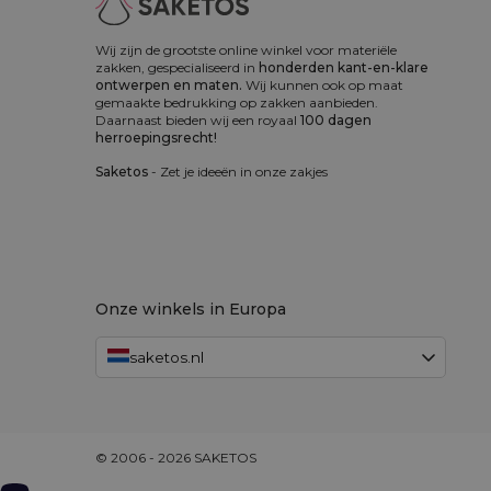
Wij zijn de grootste online winkel voor materiële
zakken, gespecialiseerd in
honderden kant-en-klare
ontwerpen en maten.
Wij kunnen ook op maat
gemaakte bedrukking op zakken aanbieden.
Daarnaast bieden wij een royaal
100 dagen
herroepingsrecht!
Saketos
- Zet je ideeën in onze zakjes
Onze winkels in Europa
saketos.nl
© 2006 - 2026 SAKETOS