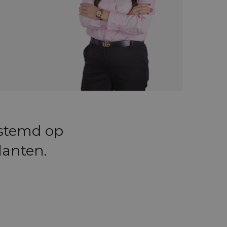
estemd op
lanten.