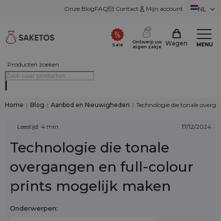
Onze Blog
FAQ
Contact
Mijn account
NL
Ontwerp uw
Wagen
MENU
Sale
eigen zakje
Producten zoeken
Home
|
Blog
|
Aanbod en Nieuwigheden
|
Technologie die tonale overga
Leestijd: 4 min
17/12/2024
Technologie die tonale
overgangen en full-colour
prints mogelijk maken
Onderwerpen: