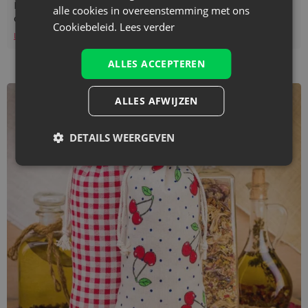
Kleuterschool - inspirerende decoraties, geschenken,
alle cookies in overeenstemming met ons
organisers
Cookiebeleid.
Lees verder
Lees verder
ALLES ACCEPTEREN
ALLES AFWIJZEN
DETAILS WEERGEVEN