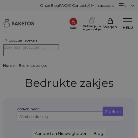
Onze Blog
FAQ
Contact
Mijn account
NL
Ontwerp uw
Wagen
MENU
Sale
eigen zakje
Producten zoeken
Home
|
Bedrukte zakjes
Bedrukte zakjes
Zoeken naar:
Zoeken
Aanbod en Nieuwigheden
Blog