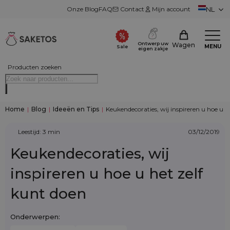
Onze Blog
FAQ
Contact
Mijn account
NL
Ontwerp uw
Wagen
MENU
Sale
eigen zakje
Producten zoeken
Home
|
Blog
|
Ideeën en Tips
|
Keukendecoraties, wij inspireren u hoe u h
Leestijd: 3 min
03/12/2019
Keukendecoraties, wij
inspireren u hoe u het zelf
kunt doen
Onderwerpen: