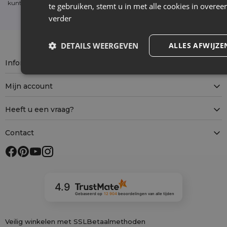
kunt je op elk moment zonder kosten
uitschrijven
. (verplicht)
te gebruiken, stemt u in met alle cookies in over
verder
DETAILS WEERGEVEN
ALLES AFWIJZE
Informatie
Mijn account
Heeft u een vraag?
Contact
4.9
Gebaseerd op
12 904
beoordelingen
van alle tijden
Veilig winkelen met SSL
Betaalmethoden