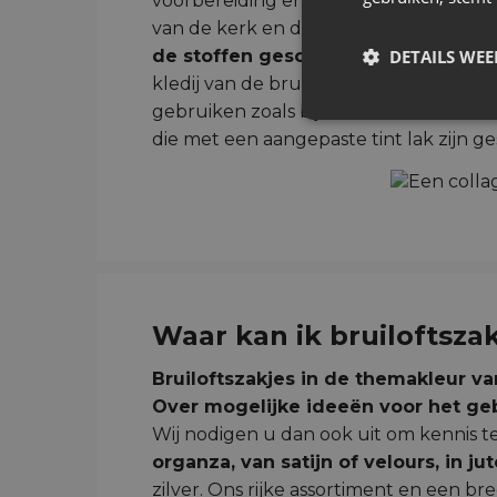
voorbereiding en bij de uitnodigingen
van de kerk en de trouwzaal. De kleur
de stoffen geschenkzakjes om de b
DETAILS WE
kledij van de bruid en bruidegom. De 
gebruiken zoals bijvoorbeeld een lint d
die met een aangepaste tint lak zijn ge
Waar kan ik bruiloftsza
Bruiloftszakjes in de themakleur va
Over mogelijke ideeën voor het geb
Wij nodigen u dan ook uit om kennis 
organza, van satijn of velours, in ju
zilver. Ons rijke assortiment en een br