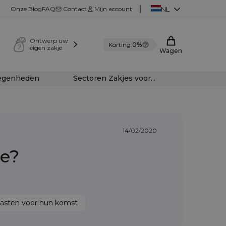
Onze Blog
FAQ
Contact
Mijn account
NL
Ontwerp uw
Korting:
0%
eigen zakje
Wagen
legenheden
Sectoren Zakjes voor...
14/02/2020
ie?
asten voor hun komst