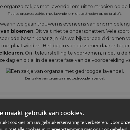
Paarse organza zakjes met lavendel om uit te strooien op de bruiloft.
nd, waarin we gaan trouwen is eveneens van enorm belan
d van bloemen
. Dit valt niet te onderschatten. Vele so
ijdsperiode beschikbaar zijn. Als we bijvoorbeeld dromen 
in mei plaatsvinden. Het begin van de zomer daarentegen
delkleuren
. Om teleurstelling te voorkomen, moet u de 
ag en dit al in de eerste fase van de voorbereiding va
Een zakje van organza met gedroogde lavendel.
iken in de kleuren van uw bruilof
e maakt gebruik van cookies.
ruikt cookies om uw gebruikerservaring te verbeteren. Door onze
eert een prachtig eindresultaat.
De themakleur van de
 u in met alle cookies in overeenstemming met ons Cookiebeleid.