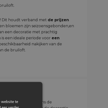
g! Dit houdt verband met
de prijzen
orten bloemen zijn seizoensgebonden,en
van een decoratie met prachtig
 is een ideale periode voor
een
beschikbaarheid nakijken van de
n de bruiloft.
t en receptie?
 website te
 bruiloft
kan al tijdens de
Lees verder