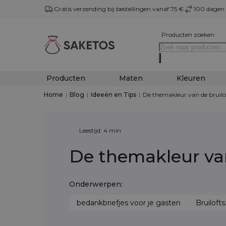
Gratis verzending bij bestellingen vanaf 75 €
100 dagen 
Producten zoeken
Producten
Maten
Kleuren
Home
|
Blog
|
Ideeën en Tips
|
De themakleur van de bruiloft
Leestijd: 4 min
De themakleur van 
Onderwerpen:
bedankbriefjes voor je gasten
Bruiloft