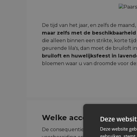
De tijd van het jaar, en zelfs de maa
maar zelfs met de beschikbaarhei
die alleen binnen een strikte, korte t
geurende lila's, dan moet de bruiloft 
bruiloft en huwelijksfeest in laven
bloemen waar u van droomde voor deze d
Welke accenten te gebru
Deze websit
Deze website geb
De consequentie van de keuzes garand
gebruiken, stemt