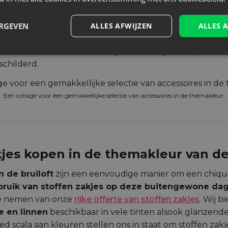
 voor de ceremonie worden gebruikt. Deze kleur moet o
 kan voorkomen in de decoraties op de bruidstaart, in 
ruiloftsgasten te bedanken.
ERGEVEN
ALLES AFWIJZEN
Dezelfde kleurschakerin
ALLES 
mannen kiezen meestal voor een kleurrijke das. Dames 
at in de taille van een trouwjurk wordt geknoopt, kleurr
schilderd.
Een collage voor een gemakkellijke selectie van accessoires in de themakleur.
kjes kopen in de themakleur van de
n de bruiloft
zijn een eenvoudige manier om een chiqu
ruik van stoffen zakjes op deze buitengewone dag 
te nemen van onze
rijke offerte van stoffen zakjes
. Wij 
te en linnen
beschikbaar in vele tinten alsook glanzend
eed scala aan kleuren stellen ons in staat om stoffen zakj