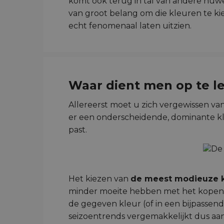
komt ook terug in tal van andere huweli
van groot belang om die kleuren te ki
echt fenomenaal laten uitzien.
Waar dient men op te le
Allereerst moet u zich vergewissen van
er een onderscheidende, dominante kle
past.
Het kiezen van
de meest modieuze kl
minder moeite hebben met het kopen van
de gegeven kleur (of in een bijpassende
seizoentrends vergemakkelijkt dus aanz