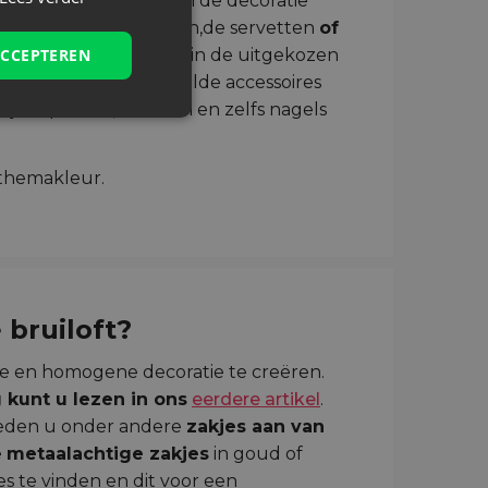
ok worden gebruikt in de decoratie
de kleur van de bloemen,de servetten
of
g komt ook vaak voor in de uitgekozen
ACCEPTEREN
zullen dan weer bepaalde accessoires
ijke spelden, sieraden en zelfs nagels
 bruiloft?
e en homogene decoratie te creëren.
kunt u lezen in ons
eerdere artikel
.
bieden u onder andere
zakjes aan van
e
metaalachtige zakjes
in goud of
es te vinden en dit voor een