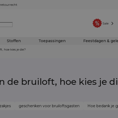
retourrecht
Sale
Stoffen
Toepassingen
Feestdagen & ge
, hoe kies je die?
de bruiloft, hoe kies je d
szakjes
geschenken voor bruiloftsgasten
Hoe bedank je g