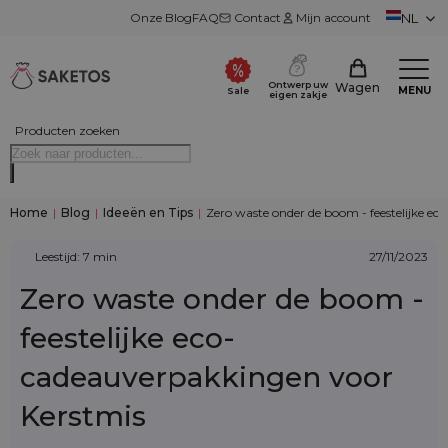
Onze Blog
FAQ
Contact
Mijn account
NL
Ontwerp uw
Wagen
MENU
Sale
eigen zakje
Producten zoeken
Home
|
Blog
|
Ideeën en Tips
|
Zero waste onder de boom - feestelijke e
Leestijd: 7 min
27/11/2023
Zero waste onder de boom -
feestelijke eco-
cadeauverpakkingen voor
Kerstmis