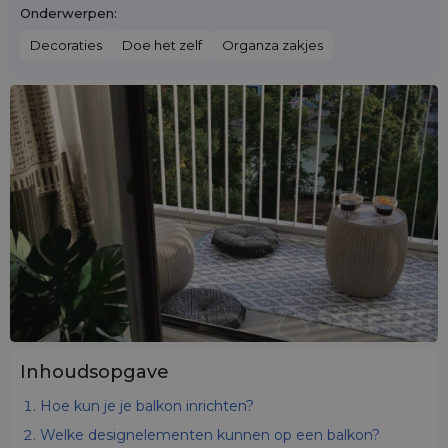
Onderwerpen:
Decoraties
Doe het zelf
Organza zakjes
Inhoudsopgave
Hoe kun je je balkon inrichten?
Welke designelementen kunnen op een balkon?