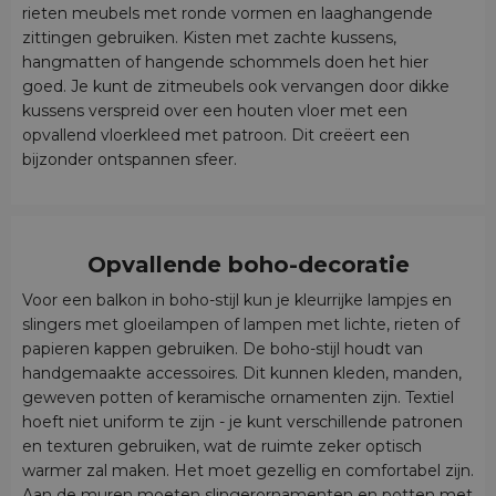
rieten meubels met ronde vormen en laaghangende
zittingen gebruiken. Kisten met zachte kussens,
hangmatten of hangende schommels doen het hier
goed. Je kunt de zitmeubels ook vervangen door dikke
kussens verspreid over een houten vloer met een
opvallend vloerkleed met patroon. Dit creëert een
bijzonder ontspannen sfeer.
Opvallende boho-decoratie
Voor een balkon in boho-stijl kun je kleurrijke lampjes en
slingers met gloeilampen of lampen met lichte, rieten of
papieren kappen gebruiken. De boho-stijl houdt van
handgemaakte accessoires. Dit kunnen kleden, manden,
geweven potten of keramische ornamenten zijn. Textiel
hoeft niet uniform te zijn - je kunt verschillende patronen
en texturen gebruiken, wat de ruimte zeker optisch
warmer zal maken. Het moet gezellig en comfortabel zijn.
Aan de muren moeten slingerornamenten en potten met