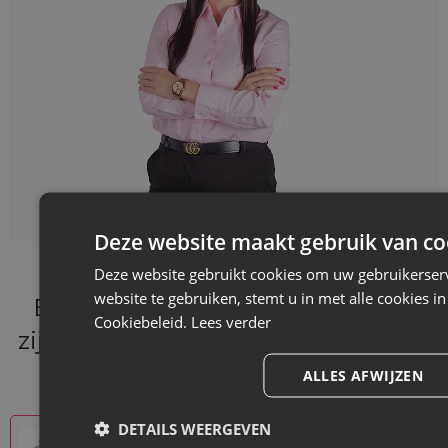
Deze website maakt gebruik van co
Deze website gebruikt cookies om uw gebruikerserv
website te gebruiken, stemt u in met alle cookies
Bij Saketos bieden we zakjes die
Cookiebeleid.
Lees verder
zijn afgestemd op de verschillende
behoeften van onze klanten.
ALLES AFWIJZEN
DETAILS WEERGEVEN