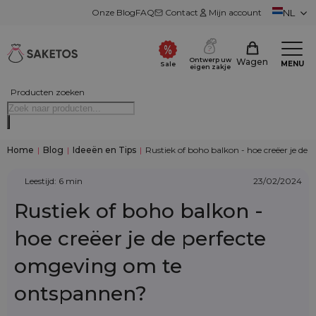
Onze Blog
FAQ
Contact
Mijn account
NL
Ontwerp uw
Wagen
MENU
Sale
eigen zakje
Producten zoeken
Home
|
Blog
|
Ideeën en Tips
|
Rustiek of boho balkon - hoe creëer je d
Leestijd: 6 min
23/02/2024
Rustiek of boho balkon -
hoe creëer je de perfecte
omgeving om te
ontspannen?