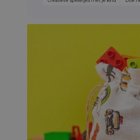
Creatieve spelletjes met je kind
Doe he