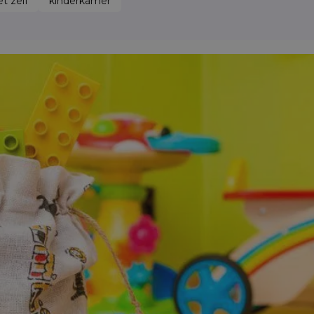
t zelf
kinderkamer