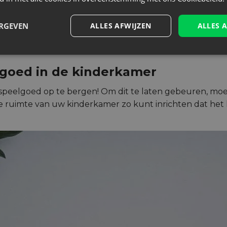
1. Een jongen neemt blokjes uit een stoffen zakje
ERGEVEN
ALLES AFWIJZEN
ALLES 
goed in de kinderkamer
 speelgoed op te bergen! Om dit te laten gebeuren, moet
de ruimte van uw kinderkamer zo kunt inrichten dat het k